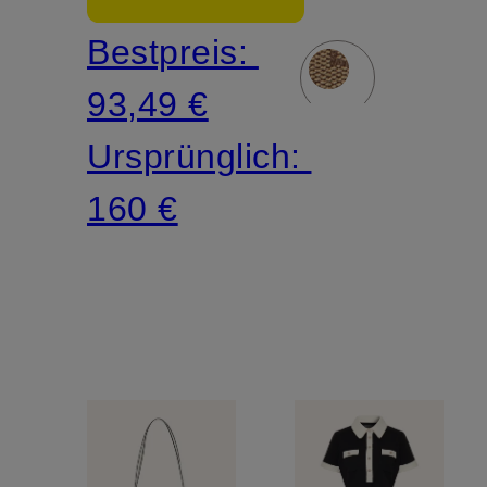
Rüschen
Bestpreis:
93,49 €
Ursprünglich:
160 €