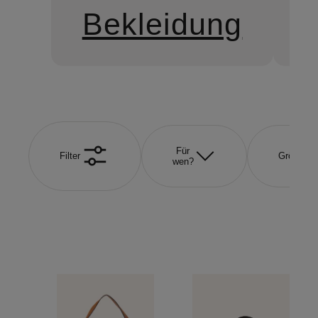
Bekleidung
Für
Filter
Größe
wen?