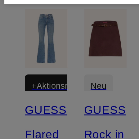
+Aktionsrabatt
Neu
GUESS
GUESS
Mix &
Match
Flared
Rock in