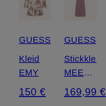
GUESS
GUESS
Kleid
Stickkleid
EMY
MEENA
mit
150 €
169,99 €
Schmucks