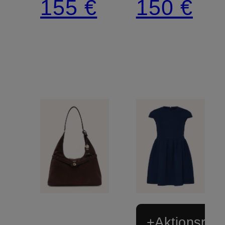
155 €
150 €
+Aktionsraba