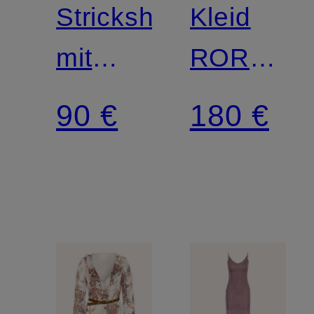
Strickshirt
Kleid
mit
RORY
Schmucksteinen
mit
90 €
180 €
Leinen