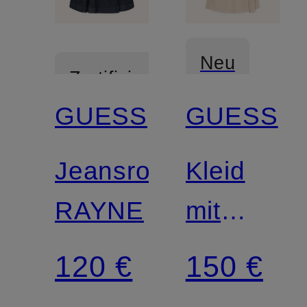
Neu
Zertifiziert
GUESS
GUESS
Mix &
Match
Jeansrock
Kleid
RAYNE
mit
Glitzergar
120 €
150 €