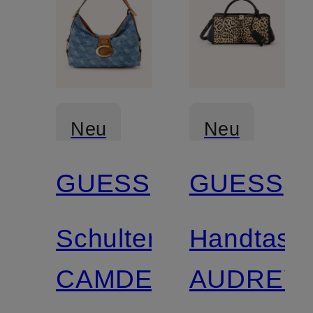
Neu
Neu
GUESS
GUESS
Schultertasche
Handtasc
CAMDEN
AUDREY