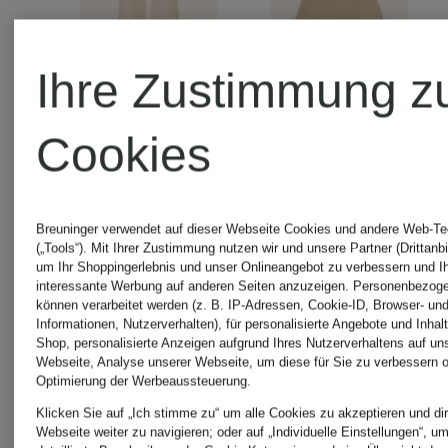
Ihre Zustimmung z
+Aktionsrabatt
+Aktionsraba
Cookies
GUESS
GUESS
Breuninger verwendet auf dieser Webseite Cookies und andere Web-Te
(„Tools“). Mit Ihrer Zustimmung nutzen wir und unsere Partner (Drittanbi
Hose
Top
um Ihr Shoppingerlebnis und unser Onlineangebot zu verbessern und I
interessante Werbung auf anderen Seiten anzuzeigen. Personenbezog
können verarbeitet werden (z. B. IP-Adressen, Cookie-ID, Browser- und
ZOYA
FRANCIN
Informationen, Nutzerverhalten), für personalisierte Angebote und Inhal
Shop, personalisierte Anzeigen aufgrund Ihres Nutzerverhaltens auf un
Webseite, Analyse unserer Webseite, um diese für Sie zu verbessern o
mit
Optimierung der Werbeaussteuerung.
57,99 €
32,99 €
Klicken Sie auf „Ich stimme zu“ um alle Cookies zu akzeptieren und dir
Schmucks
Webseite weiter zu navigieren; oder auf „Individuelle Einstellungen“, u