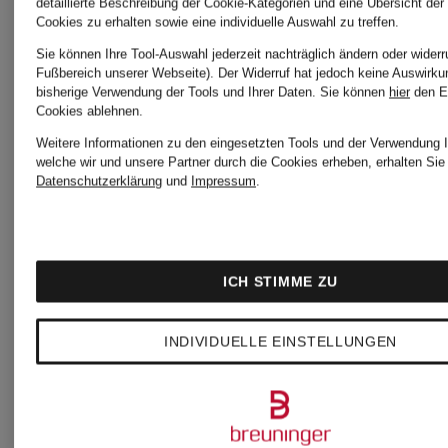
detaillierte Beschreibung der Cookie-Kategorien und eine Übersicht der
Cookies zu erhalten sowie eine individuelle Auswahl zu treffen.
Bestpreis:
Bestpreis:
Sie können Ihre Tool-Auswahl jederzeit nachträglich ändern oder widerr
Fußbereich unserer Webseite). Der Widerruf hat jedoch keine Auswirku
57,79 €
28,04 €
bisherige Verwendung der Tools und Ihrer Daten.
Sie können
hier
den E
Cookies ablehnen.
Ursprünglich:
Ursprünglic
Weitere Informationen zu den eingesetzten Tools und der Verwendung I
welche wir und unsere Partner durch die Cookies erheben, erhalten Sie 
99 €
50 €
Datenschutzerklärung
und
Impressum
.
ICH STIMME ZU
INDIVIDUELLE EINSTELLUNGEN