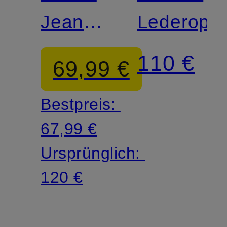
Jeans
Lederopti
CARTER
110 €
69,99 €
Bestpreis:
67,99 €
Ursprünglich:
120 €