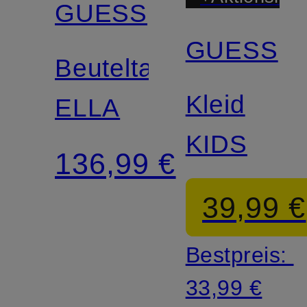
GUESS
GUESS
Beuteltasche
Kleid
ELLA
KIDS
136,99 €
39,99 €
Bestpreis:
33,99 €