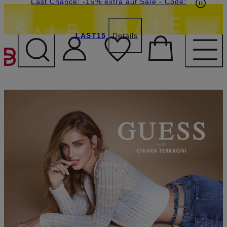
15€-Willkommensgutschein mit Beyond sichern
Last Chance: -15% extra auf Sale
- Code:
LAST15
Details
ZUM HAUPTINHALT ÜBE