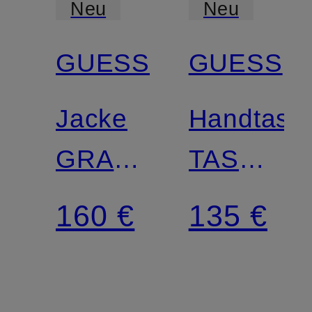
Neu
Neu
GUESS
GUESS
Mix &
Match
Jacke
Handtasc
GRACE
TASMIN
in
mit
160 €
135 €
Lederoptik
Schmucks