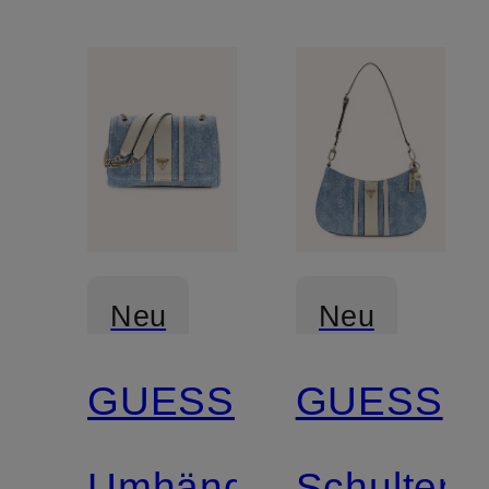
Neu
Neu
GUESS
GUESS
Umhängetasche
Schultert