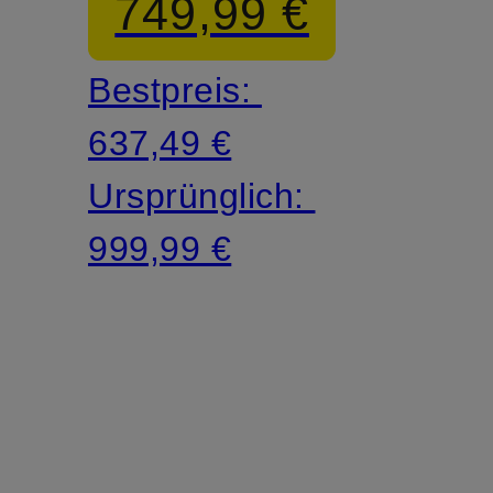
749,99 €
Bestpreis:
637,49 €
Ursprünglich:
999,99 €