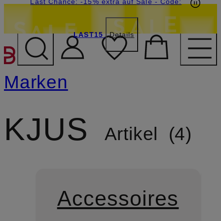
15€-Willkommensgutschein mit Beyond sichern
Last Chance: -15% extra auf Sale
- Code:
LAST15
Details
ZUM HAUPTINHALT ÜBE
Marken
KJUS
Artikel
4
Accessoires