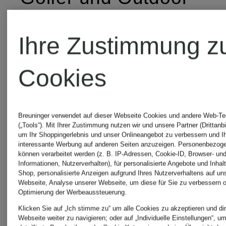
Begeisterte finden
Ihre Zustimmung z
eine große Auswahl
Cookies
an Shirts, Jacken,
Westen und Hosen,
Breuninger verwendet auf dieser Webseite Cookies und andere Web-Te
(„Tools“). Mit Ihrer Zustimmung nutzen wir und unsere Partner (Drittanbi
um Ihr Shoppingerlebnis und unser Onlineangebot zu verbessern und I
die sich vielseitig
interessante Werbung auf anderen Seiten anzuzeigen. Personenbezog
können verarbeitet werden (z. B. IP-Adressen, Cookie-ID, Browser- und
Informationen, Nutzerverhalten), für personalisierte Angebote und Inhal
kombinieren lassen.
Shop, personalisierte Anzeigen aufgrund Ihres Nutzerverhaltens auf un
Webseite, Analyse unserer Webseite, um diese für Sie zu verbessern o
Optimierung der Werbeaussteuerung.
Klicken Sie auf „Ich stimme zu“ um alle Cookies zu akzeptieren und dir
Webseite weiter zu navigieren; oder auf „Individuelle Einstellungen“, u