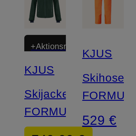
+Aktionsrabatt
KJUS
KJUS
Skihose
Skijacke
FORMUL
FORMULA
529 €