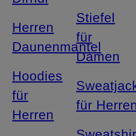
Stiefel
Herren
für
Daunenmantel
Damen
Hoodies
Sweatjac
für
für Herre
Herren
Sweatshir