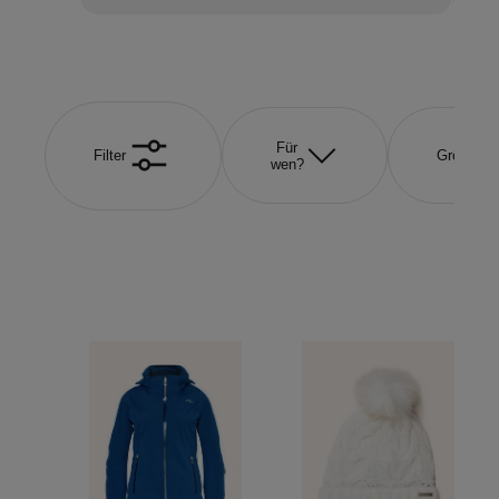
Für
Filter
Größe
wen?