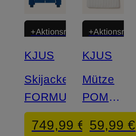
+Aktionsrabatt
+Aktionsraba
KJUS
KJUS
Skijacke
Mütze
FORMULA
POM
mit
749,99 €
59,99 €
Kunstfell