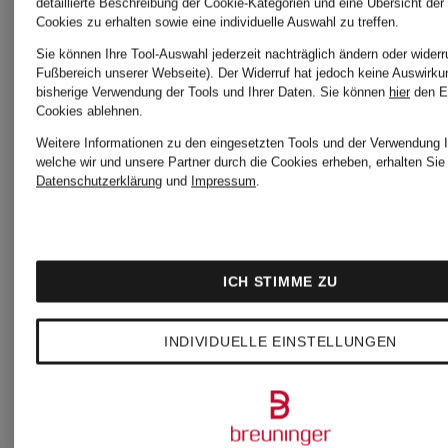
detaillierte Beschreibung der Cookie-Kategorien und eine Übersicht der
Cookies zu erhalten sowie eine individuelle Auswahl zu treffen.
Optimale Bekleidung
Sie können Ihre Tool-Auswahl jederzeit nachträglich ändern oder widerr
Fußbereich unserer Webseite). Der Widerruf hat jedoch keine Auswirku
für unterschiedliche
bisherige Verwendung der Tools und Ihrer Daten.
Sie können
hier
den E
Cookies ablehnen.
Weitere Informationen zu den eingesetzten Tools und der Verwendung I
Sportarten
welche wir und unsere Partner durch die Cookies erheben, erhalten Sie 
Datenschutzerklärung
und
Impressum
.
Tragekomfort,
ICH STIMME ZU
innovatives Design
INDIVIDUELLE EINSTELLUNGEN
und