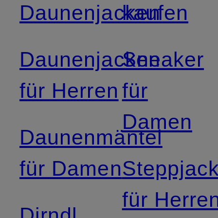
Daunenjacken
kaufen
Daunenjacken
Sneaker
für Herren
für
Damen
Daunenmäntel
für Damen
Steppjac
für Herre
Dirndl