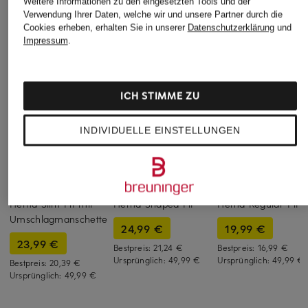
Weitere Informationen zu den eingesetzten Tools und der
Verwendung Ihrer Daten, welche wir und unsere Partner durch die
Cookies erheben, erhalten Sie in unserer
Datenschutzerklärung
und
Impressum
.
ICH STIMME ZU
INDIVIDUELLE EINSTELLUNGEN
+Aktionsrabatt
+Aktionsrabatt
+Aktionsrabatt
PAUL
PAUL
STROKESMAN'S
Hemd Slim Fit mit
Hemd Shaped Fit
Hemd Regular Fit
Umschlagmanschette
24,99 €
19,99 €
23,99 €
Bestpreis:
21,24 €
Bestpreis:
16,99 €
Ursprünglich:
49,99 €
Ursprünglich:
49,99 €
Bestpreis:
20,39 €
Ursprünglich:
49,99 €