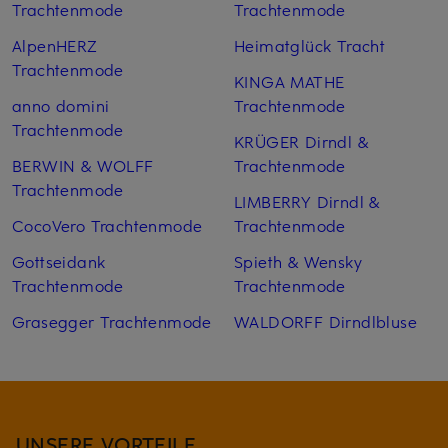
Trachtenmode
Trachtenmode
AlpenHERZ
Heimatglück Tracht
Trachtenmode
KINGA MATHE
anno domini
Trachtenmode
Trachtenmode
KRÜGER Dirndl &
BERWIN & WOLFF
Trachtenmode
Trachtenmode
LIMBERRY Dirndl &
CocoVero Trachtenmode
Trachtenmode
Gottseidank
Spieth & Wensky
Trachtenmode
Trachtenmode
Grasegger Trachtenmode
WALDORFF Dirndlbluse
UNSERE VORTEILE