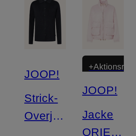
+Aktionsraba
JOOP!
JOOP!
Strick-
Jacke
Overjacket
ORIELLA
ACO