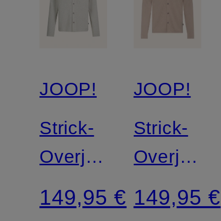
JOOP!
JOOP!
Strick-
Strick-
Overjacket
Overjacke
ACO
ACO
149,95 €
149,95 €