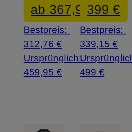
ab 367,95 €
399 €
Bestpreis:
Bestpreis:
312,76 €
339,15 €
Ursprünglich:
Ursprünglic
459,95 €
499 €