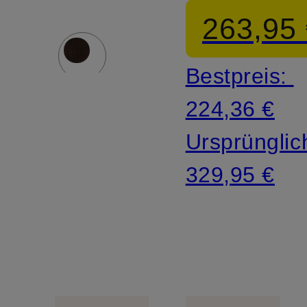
263,95
Bestpreis:
224,36 €
Ursprünglic
329,95 €