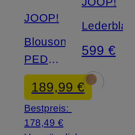
JOOP!
JOOP!
Lederblaz
Blouson
599 €
PEDRO
in
189,99 €
Lederoptik
Bestpreis:
178,49 €