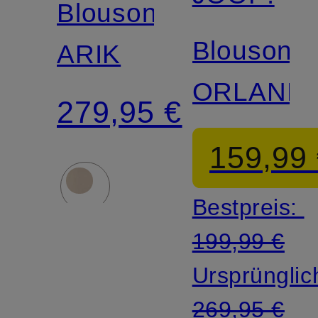
Blouson
Blouson
ARIK
ORLAND
279,95 €
159,99
Bestpreis:
199,99 €
Ursprünglic
269,95 €