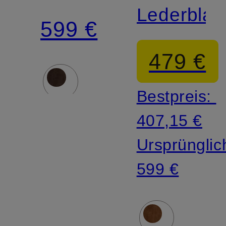
Lederblaz
599 €
479 €
Bestpreis:
407,15 €
Ursprünglic
599 €