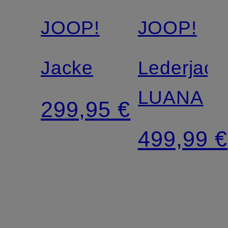
JOOP!
JOOP!
Jacke
Lederjack
LUANA
299,95 €
499,99 €