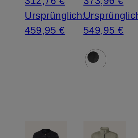
312,76 €
373,96 €
Ursprünglich:
Ursprünglic
459,95 €
549,95 €