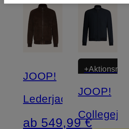
+Aktionsraba
JOOP!
JOOP!
Lederjacke
Collegeja
ab 549,99 €