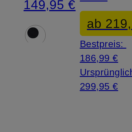
149,95 €
aus
ab 219,
Satin
Bestpreis:
186,99 €
Ursprünglic
299,95 €