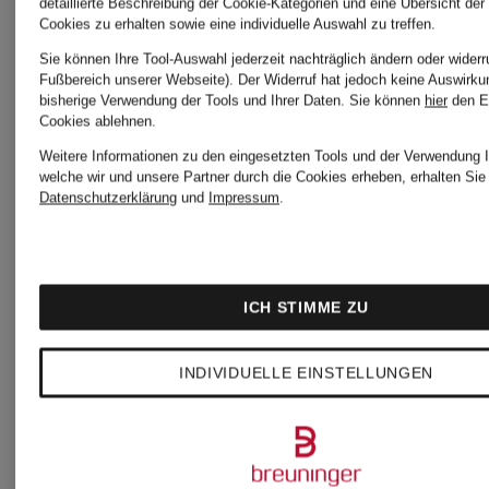
detaillierte Beschreibung der Cookie-Kategorien und eine Übersicht der
Cookies zu erhalten sowie eine individuelle Auswahl zu treffen.
ab 189,
Sie können Ihre Tool-Auswahl jederzeit nachträglich ändern oder widerr
Fußbereich unserer Webseite). Der Widerruf hat jedoch keine Auswirku
bisherige Verwendung der Tools und Ihrer Daten.
Sie können
hier
den E
Bestpreis:
Cookies ablehnen.
Weitere Informationen zu den eingesetzten Tools und der Verwendung I
178,49 €
welche wir und unsere Partner durch die Cookies erheben, erhalten Sie 
Datenschutzerklärung
und
Impressum
.
Ursprünglic
299,95 €
ICH STIMME ZU
INDIVIDUELLE EINSTELLUNGEN