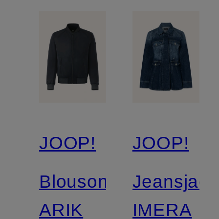
JOOP!
JOOP!
Blouson
Jeansjack
ARIK
IMERA