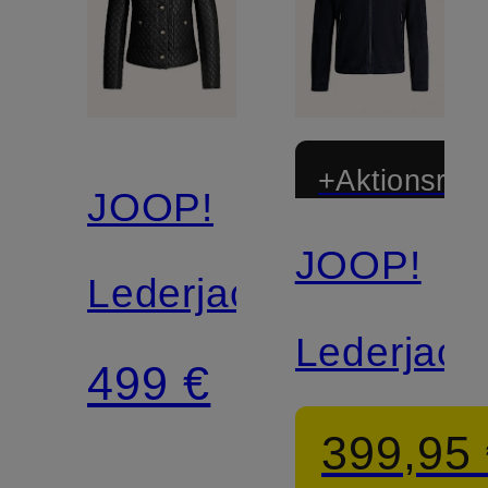
+Aktionsraba
JOOP!
JOOP!
Lederjacke
Lederjack
499 €
399,95