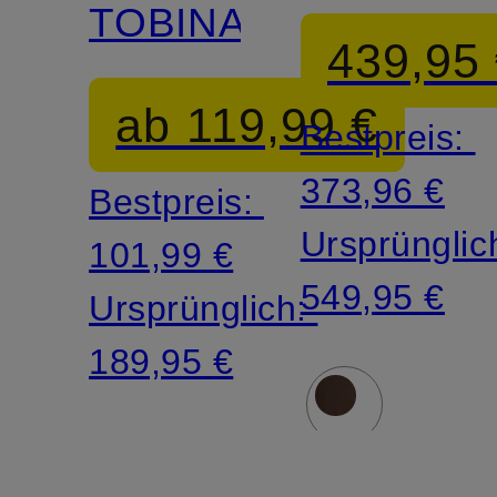
TOBINA
439,95
ab 119,99 €
Bestpreis:
373,96 €
Bestpreis:
Ursprünglic
101,99 €
549,95 €
Ursprünglich:
189,95 €