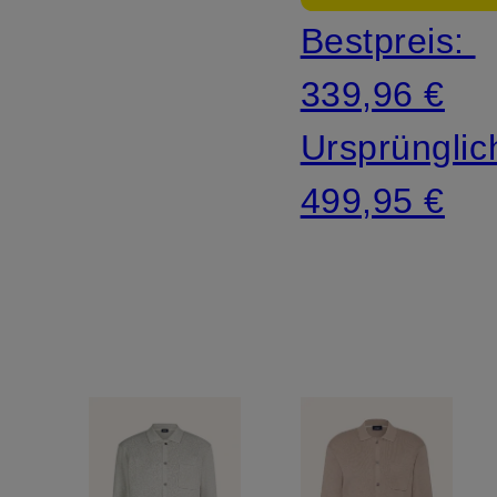
Bestpreis:
339,96 €
Ursprünglic
499,95 €