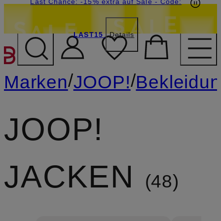
15€-Willkommensgutschein mit Beyond sichern
Last Chance: -15% extra auf Sale
- Code:
LAST15
Details
ZUM HAUPTINHALT ÜBE
/
/
Marken
JOOP!
Bekleidu
JOOP!
JACKEN
48