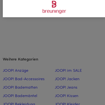
Bestpreis:
25,49 €
Ursprünglich:
39,99 €
Weitere Kategorien
JOOP! Anzüge
JOOP! im SALE
JOOP! Bad-Accessoires
JOOP! Jacken
JOOP! Badematten
JOOP! Jeans
JOOP! Bademäntel
JOOP! Kissen
JOOP! Bekleidung
JOOP! Kleider