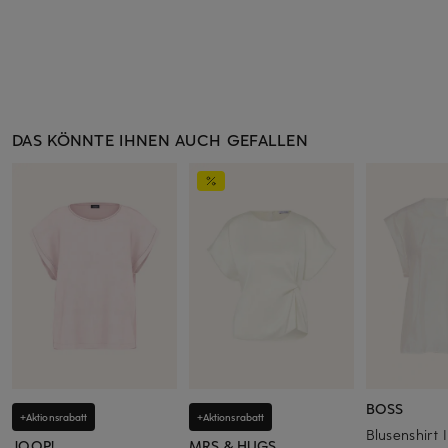
DAS KÖNNTE IHNEN AUCH GEFALLEN
BOSS
+Aktionsrabatt
+Aktionsrabatt
Blusenshirt
JOOP!
MRS & HUGS