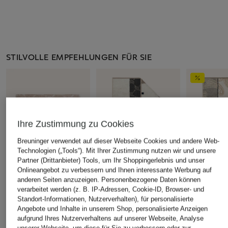
STILVOLLE EMPFEHLUNGEN FÜR SIE
Ihre Zustimmung zu Cookies
Breuninger verwendet auf dieser Webseite Cookies und andere Web-
Technologien („Tools“). Mit Ihrer Zustimmung nutzen wir und unsere
Partner (Drittanbieter) Tools, um Ihr Shoppingerlebnis und unser
Onlineangebot zu verbessern und Ihnen interessante Werbung auf
anderen Seiten anzuzeigen. Personenbezogene Daten können
verarbeitet werden (z. B. IP-Adressen, Cookie-ID, Browser- und
JOOP!
JOOP!
+Aktionsrabatt
Standort-Informationen, Nutzerverhalten), für personalisierte
Duschtuch
Duschtuch
Angebote und Inhalte in unserem Shop, personalisierte Anzeigen
JOOP!
CORNFLOWER
aufgrund Ihres Nutzerverhaltens auf unserer Webseite, Analyse
64,95 €
Duschtuch
unserer Webseite, um diese für Sie zu verbessern oder zur