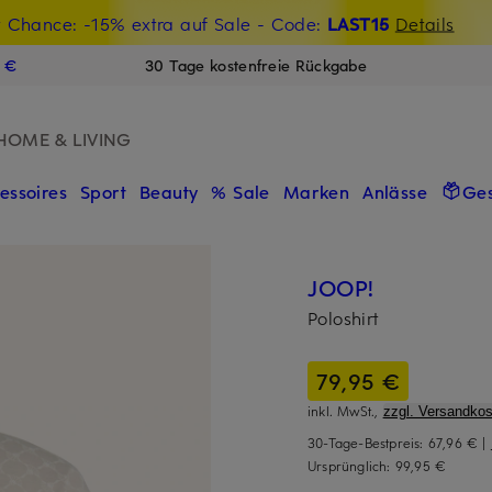
t Chance: -15% extra auf Sale
€-Willkommensgutschein mit Beyond sichern
- Code:
LAST15
Details
N
9 €
30 Tage kostenfreie Rückgabe
HOME & LIVING
essoires
Sport
Beauty
% Sale
Marken
Anlässe
Ge
JOOP!
Poloshirt
79,95 €
inkl. MwSt.,
zzgl. Versandkos
30-Tage-Bestpreis:
67,96 €
|
Ursprünglich:
99,95 €