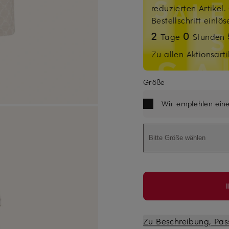
reduzierten Artikel
Bestellschritt einlö
2
0
Tage
Stunden
Zu allen Aktionsarti
Größe
Wir empfehlen ein
Bitte Größe wählen
Zu Beschreibung, Pas