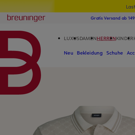
Las
15
ZUM HAUPTINHALT ÜBERSPRINGEN
ZUM SUCHFELD ÜBERSPRINGE
Breuninger
Gratis Versand ab 14
LUXUS
DAMEN
HERREN
KINDER
Neu
Bekleidung
Schuhe
Acc