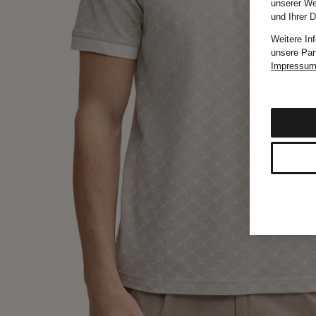
unserer We
und Ihrer 
Weitere In
unsere Par
Impressu