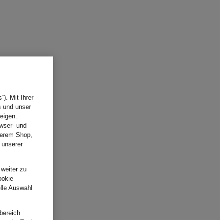
). Mit Ihrer
s und unser
eigen.
wser- und
nserem Shop,
 unserer
.
 weiter zu
ookie-
elle Auswahl
bereich