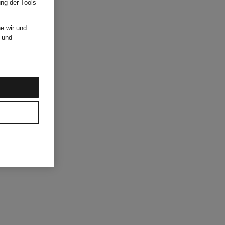
ung der Tools
e wir und
und