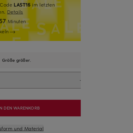
. Code
LAST15
im letzten
sen.
Details
57
Minuten
keln
e
Größe größer
.
IN DEN WARENKORB
sform und Material