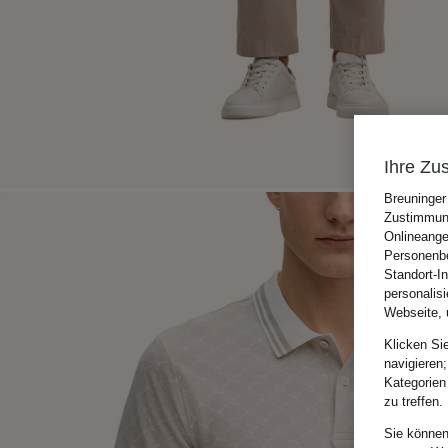
Ihre Zu
Breuninger
Zustimmung
Onlineange
Personenbe
Standort-I
personalis
Webseite, 
Klicken Si
navigieren;
Kategorien
zu treffen.
Sie können