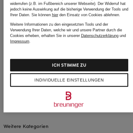
widerrufen (z.B. im Fußbereich unserer Webseite). Der Widerruf hat
jedoch keine Auswirkung auf die bisherige Verwendung der Tools und
Ihrer Daten.
Sie können
hier
den Einsatz von Cookies ablehnen.
ANTONELLI firenze
S Max Mara
REISS
Weitere Informationen zu den eingesetzten Tools und der
Rollkragenpullover
Pullover MANTOVA
Rollkragenpullover
Verwendung Ihrer Daten, welche wir und unsere Partner durch die
ETRURIA mit
WENDY
Cookies erheben, erhalten Sie in unserer
Datenschutzerklärung
und
419 €
Impressum
.
Pailletten
49 €
349,99 €
Bestpreis:
115 €
ICH STIMME ZU
INDIVIDUELLE EINSTELLUNGEN
Weitere Kategorien