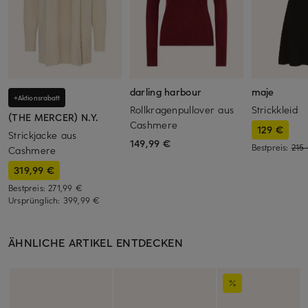
darling harbour
maje
+Aktionsrabatt
Rollkragenpullover aus
Strickkleid
(THE MERCER) N.Y.
Cashmere
129 €
Strickjacke aus
149,99 €
Bestpreis:
215
Cashmere
319,99 €
Bestpreis:
271,99 €
Ursprünglich:
399,99 €
ÄHNLICHE ARTIKEL ENTDECKEN