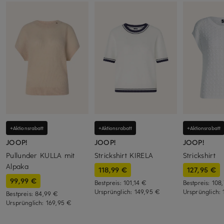
+Aktionsrabatt
+Aktionsrabatt
+Aktionsrabatt
JOOP!
JOOP!
JOOP!
Pullunder KULLA mit
Strickshirt KIRELA
Strickshirt
Alpaka
118,99 €
127,95 €
99,99 €
Bestpreis:
101,14 €
Bestpreis:
108
Ursprünglich:
149,95 €
Ursprünglich:
Bestpreis:
84,99 €
Ursprünglich:
169,95 €