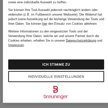
sowie eine individuelle Auswahl zu treffen.
Sie können Ihre Tool-Auswahl jederzeit nachträglich ändern oder
widerrufen (z.B. im Fußbereich unserer Webseite). Der Widerruf hat
jedoch keine Auswirkung auf die bisherige Verwendung der Tools und
Ihrer Daten.
Sie können
hier
den Einsatz von Cookies ablehnen.
Weitere Informationen zu den eingesetzten Tools und der
Verwendung Ihrer Daten, welche wir und unsere Partner durch die
Cookies erheben, erhalten Sie in unserer
Datenschutzerklärung
und
Impressum
.
+Aktionsrabatt
+Aktionsrabatt
+Aktionsrabatt
darling harbour
BOSS
darling harbour
Stricktop
Stricktop FESKIES
Stricktop
ICH STIMME ZU
19,99 €
99,99 €
24,99 €
Bestpreis:
16,99 €
Bestpreis:
129,95 €
Bestpreis:
21,24 €
INDIVIDUELLE EINSTELLUNGEN
Ursprünglich:
39,99 €
Ursprünglich:
49,99 €