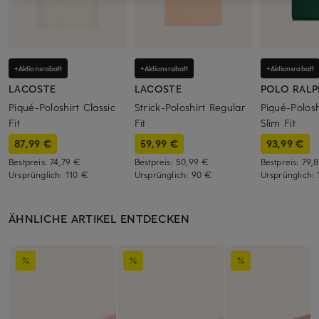
+Aktionsrabatt
+Aktionsrabatt
+Aktionsrabatt
LACOSTE
LACOSTE
POLO RALP
Piqué-Poloshirt Classic
Strick-Poloshirt Regular
Piqué-Polos
Fit
Fit
Slim Fit
87,99 €
59,99 €
93,99 €
Bestpreis:
74,79 €
Bestpreis:
50,99 €
Bestpreis:
79,
Ursprünglich:
110 €
Ursprünglich:
90 €
Ursprünglich:
ÄHNLICHE ARTIKEL ENTDECKEN