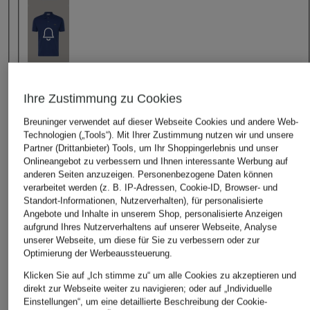
Ihre Zustimmung zu Cookies
Breuninger verwendet auf dieser Webseite Cookies und andere Web-
Last Chance: Sichern Sie sich -15% extra auf diesen
Technologien („Tools“). Mit Ihrer Zustimmung nutzen wir und unsere
reduzierten Artikel. Code
LAST15
im letzten Bestellschritt
Partner (Drittanbieter) Tools, um Ihr Shoppingerlebnis und unser
einlösen.
Details
Onlineangebot zu verbessern und Ihnen interessante Werbung auf
1
Tag
6
Stunden
20
Minuten
anderen Seiten anzuzeigen. Personenbezogene Daten können
verarbeitet werden (z. B. IP-Adressen, Cookie-ID, Browser- und
Zu allen Aktionsartikeln
Standort-Informationen, Nutzerverhalten), für personalisierte
Angebote und Inhalte in unserem Shop, personalisierte Anzeigen
aufgrund Ihres Nutzerverhaltens auf unserer Webseite, Analyse
Größe
unserer Webseite, um diese für Sie zu verbessern oder zur
Optimierung der Werbeaussteuerung.
Dieser Artikel fällt
normal aus
.
Klicken Sie auf „Ich stimme zu“ um alle Cookies zu akzeptieren und
direkt zur Webseite weiter zu navigieren; oder auf „Individuelle
Einstellungen“, um eine detaillierte Beschreibung der Cookie-