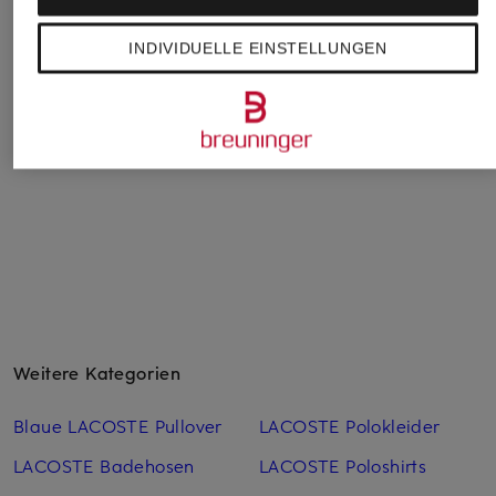
Funktionsshirt
BOSS
darling harbour
COURT-T
INDIVIDUELLE EINSTELLUNGEN
T-Shirt ELOGO
Piqué-Poloshirt
80 €
39,99 €
29,99 €
Bestpreis:
33,99 €
Bestpreis:
25,49 €
Ursprünglich:
49,95 €
Ursprünglich:
39,99 €
Weitere Kategorien
Blaue LACOSTE Pullover
LACOSTE Polokleider
LACOSTE Badehosen
LACOSTE Poloshirts