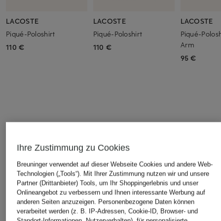
LACOSTE
LACOSTE
LACOSTE
Piqué-Poloshirt
Piqué-Poloshirt
Piqué-Polosh
Arm
110 €
110 €
95 €
ÄHNLICHE ARTIKEL ENTDECKEN
Ihre Zustimmung zu Cookies
Breuninger verwendet auf dieser Webseite Cookies und andere Web-
Technologien („Tools“). Mit Ihrer Zustimmung nutzen wir und unsere
Partner (Drittanbieter) Tools, um Ihr Shoppingerlebnis und unser
Onlineangebot zu verbessern und Ihnen interessante Werbung auf
anderen Seiten anzuzeigen. Personenbezogene Daten können
verarbeitet werden (z. B. IP-Adressen, Cookie-ID, Browser- und
Standort-Informationen, Nutzerverhalten), für personalisierte