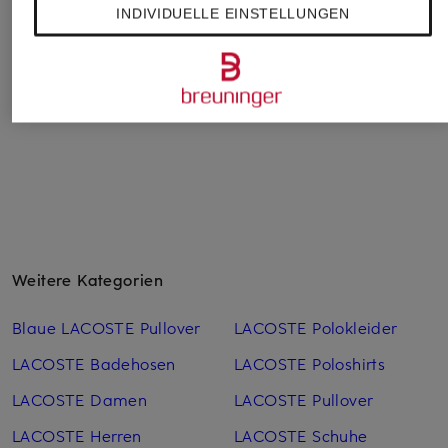
59,99 €
INDIVIDUELLE EINSTELLUNGEN
119,95 €
Bestpreis:
59,49 €
Ursprünglich:
99,95 €
Weitere Kategorien
Blaue LACOSTE Pullover
LACOSTE Polokleider
LACOSTE Badehosen
LACOSTE Poloshirts
LACOSTE Damen
LACOSTE Pullover
LACOSTE Herren
LACOSTE Schuhe