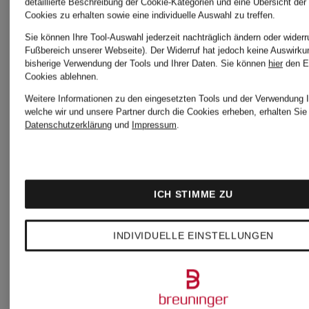
Neu
Neu
detaillierte Beschreibung der Cookie-Kategorien und eine Übersicht der
Cookies zu erhalten sowie eine individuelle Auswahl zu treffen.
Sie können Ihre Tool-Auswahl jederzeit nachträglich ändern oder widerr
Fußbereich unserer Webseite). Der Widerruf hat jedoch keine Auswirku
LAUREN
LAUREN
bisherige Verwendung der Tools und Ihrer Daten.
Sie können
hier
den E
Cookies ablehnen.
RALPH
RALPH
Weitere Informationen zu den eingesetzten Tools und der Verwendung I
welche wir und unsere Partner durch die Cookies erheben, erhalten Sie 
Datenschutzerklärung
und
Impressum
.
LAUREN
LAUREN
Chelsea-
Loafer
Boots
AUDRI
ICH STIMME ZU
ALLYSON
INDIVIDUELLE EINSTELLUNGEN
200 €
195 €