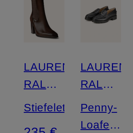
LAUREN
LAUREN
RALPH
RALPH
LAUREN
LAUREN
Stiefeletten
Penny-
Loafer
235 €