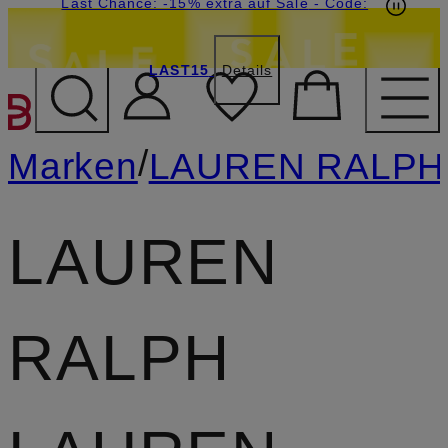
15€-Willkommensgutschein mit Beyond sichern
Last Chance: -15% extra auf Sale
- Code:
LAST15
Details
ZUM HAUPTINHALT ÜBE
/
Marken
LAUREN RALPH
LAUREN
RALPH