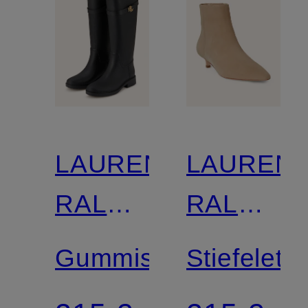
LAUREN
LAUREN
RALPH
RALPH
LAUREN
LAUREN
Gummistiefel
Stiefelett