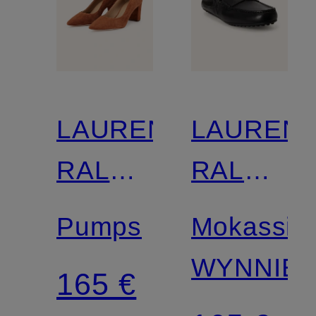
LAUREN
LAUREN
RALPH
RALPH
LAUREN
LAUREN
Pumps
Mokassin
WYNNIE
165 €