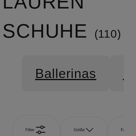
LAUREN
SCHUHE
110
Ballerinas
Es
Filter
Größe
Farbe