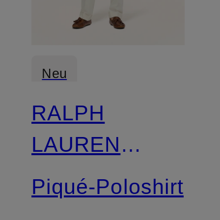
Neu
RALPH
LAUREN
PURPLE
Piqué-Poloshirt
LABEL