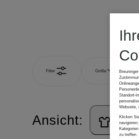
Jacken
He
Ih
Co
Filter
Größe
Breuninger
Zustimmung
Onlineange
Personenbe
Standort-I
personalis
Webseite, 
Ansicht:
Klicken Si
navigieren;
Kategorien
zu treffen.