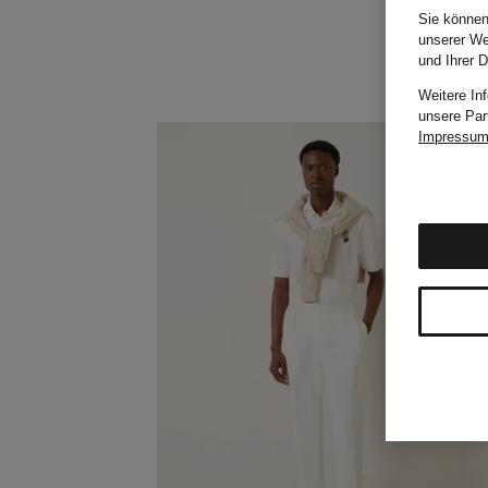
Sie können
unserer We
und Ihrer 
Weitere In
unsere Par
Impressu