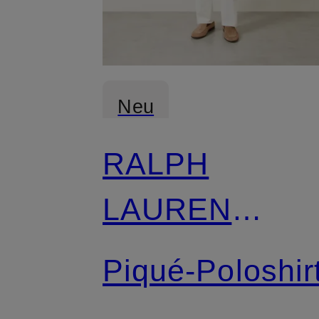
Neu
RALPH
LAUREN
PURPLE
Piqué-Poloshir
LABEL