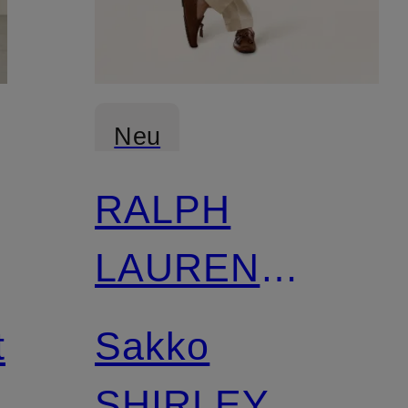
Neu
RALPH
LAUREN
PURPLE
t
Sakko
LABEL
SHIRLEY