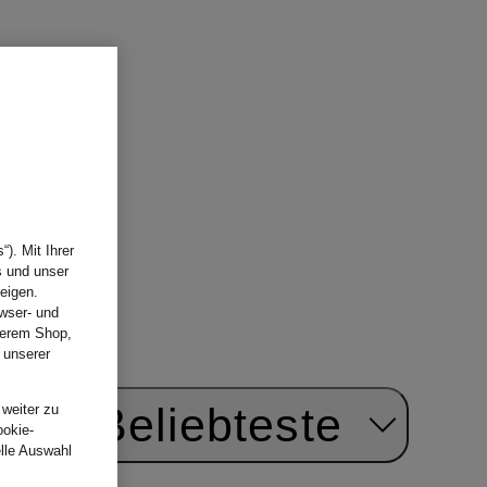
All Ralph Lauren
). Mit Ihrer
s und unser
eigen.
wser- und
nserem Shop,
 unserer
.
ach:
Beliebteste
 weiter zu
ookie-
elle Auswahl