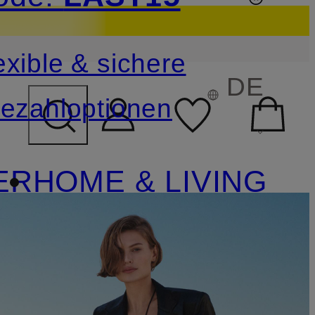
sichern
exible & sichere
FELD ÜBERSPRINGEN
DE
ezahloptionen
ER
HOME & LIVING