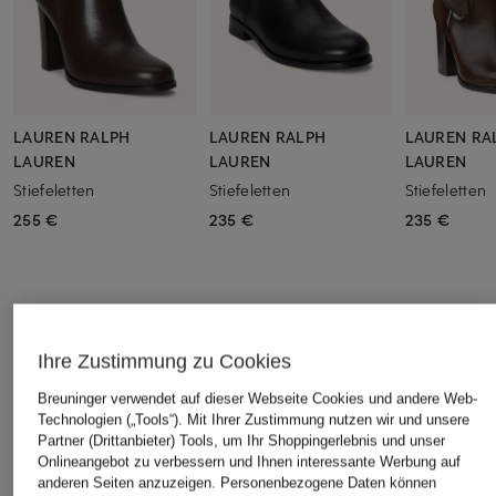
LAUREN RALPH
LAUREN RALPH
LAUREN RA
LAUREN
LAUREN
LAUREN
Stiefeletten
Stiefeletten
Stiefeletten
255 €
235 €
235 €
ÄHNLICHE ARTIKEL ENTDECKEN
Ihre Zustimmung zu Cookies
Breuninger verwendet auf dieser Webseite Cookies und andere Web-
Technologien („Tools“). Mit Ihrer Zustimmung nutzen wir und unsere
Partner (Drittanbieter) Tools, um Ihr Shoppingerlebnis und unser
Onlineangebot zu verbessern und Ihnen interessante Werbung auf
anderen Seiten anzuzeigen. Personenbezogene Daten können