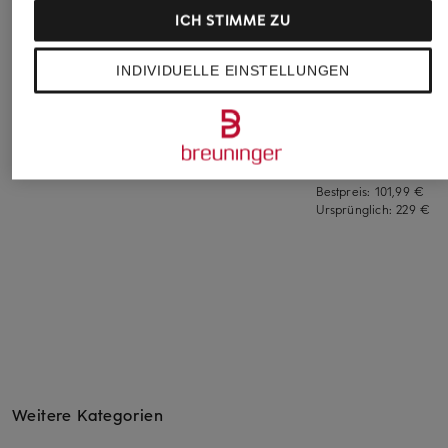
ICH STIMME ZU
LAUREN RALPH
LAUREN RALPH
+Aktionsrabatt
LAUREN
LAUREN
INDIVIDUELLE EINSTELLUNGEN
LAUREN RALPH
Stiefeletten
Chelsea-Boots
LAUREN
235 €
130 €
Stiefeletten
119,99 €
Bestpreis:
101,99 €
Ursprünglich:
229 €
Weitere Kategorien