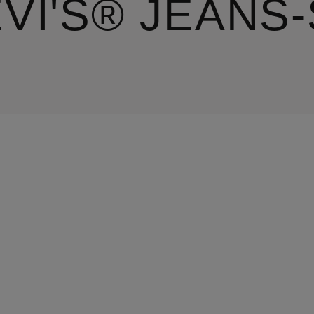
EVI'S® JEANS