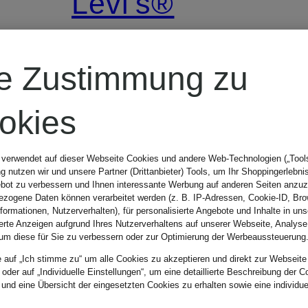
Levi's®
Jeanshorts 478
re Zustimmung zu
Baggy Fit
okies
64,95 €
 verwendet auf dieser Webseite Cookies und andere Web-Technologien („Tools“
 nutzen wir und unsere Partner (Drittanbieter) Tools, um Ihr Shoppingerlebni
bot zu verbessern und Ihnen interessante Werbung auf anderen Seiten anzuz
zogene Daten können verarbeitet werden (z. B. IP-Adressen, Cookie-ID, Bro
nformationen, Nutzerverhalten), für personalisierte Angebote und Inhalte in u
ierte Anzeigen aufgrund Ihres Nutzerverhaltens auf unserer Webseite, Analyse
um diese für Sie zu verbessern oder zur Optimierung der Werbeaussteuerung
e auf „Ich stimme zu“ um alle Cookies zu akzeptieren und direkt zur Webseite
 oder auf „Individuelle Einstellungen“, um eine detaillierte Beschreibung der C
 und eine Übersicht der eingesetzten Cookies zu erhalten sowie eine individu