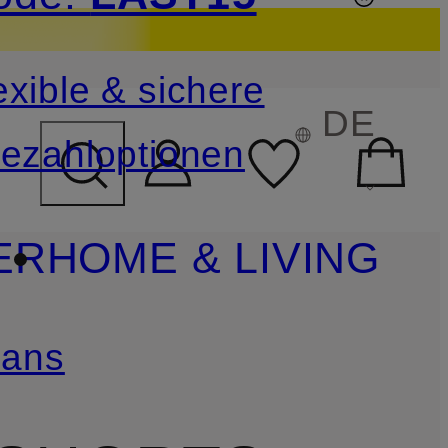
sichern
exible & sichere
FELD ÜBERSPRINGEN
DE
ezahloptionen
ER
HOME & LIVING
eans