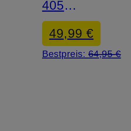
405
STANDARD
49,99 €
Bestpreis:
64,95 €