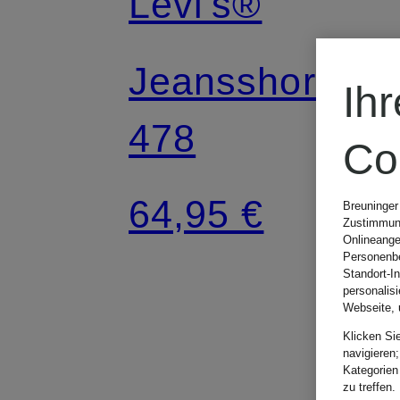
Levi's®
Jeansshorts
Ih
478
Co
64,95 €
Breuninger
Zustimmung
Onlineange
Personenbe
Standort-I
personalis
Webseite, 
Klicken Si
navigieren;
Kategorien
zu treffen.