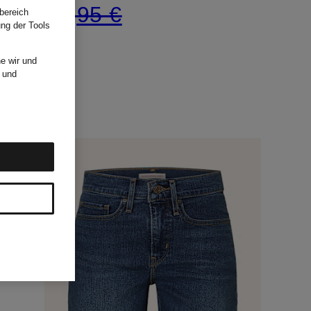
64,95 €
bereich
ung der Tools
e wir und
und