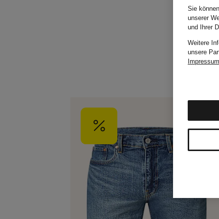
Sie können
unserer We
und Ihrer 
Weitere In
unsere Par
Impressu