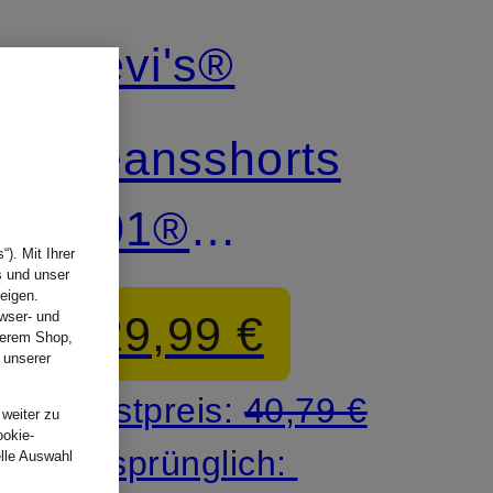
Levi's®
Jeansshorts
501®
). Mit Ihrer
s und unser
ORIGINAL
eigen.
29,99 €
wser- und
nserem Shop,
 unserer
.
Bestpreis:
40,79 €
 weiter zu
ookie-
Ursprünglich:
elle Auswahl