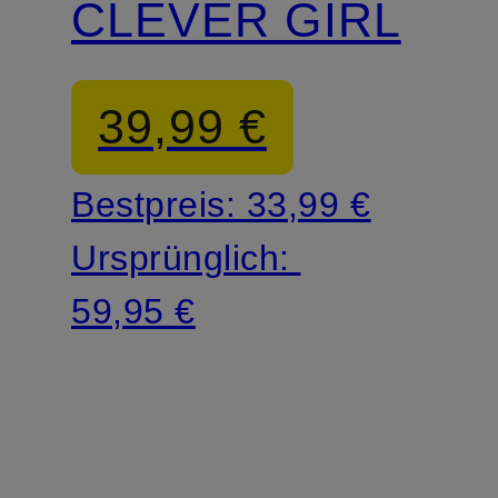
CLEVER GIRL
39,99 €
Bestpreis:
33,99 €
Ursprünglich:
59,95 €