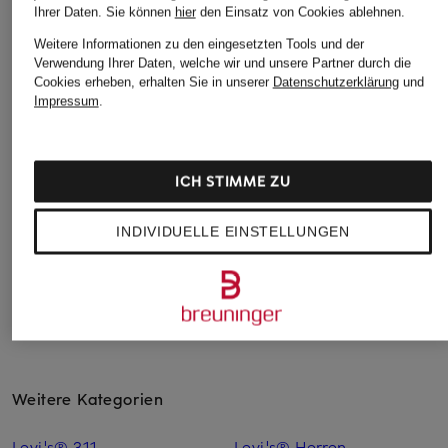
Ihrer Daten.
Sie können
hier
den Einsatz von Cookies ablehnen.
BOSS
Weitere Informationen zu den eingesetzten Tools und der
+Aktionsrabatt
+Aktionsrabatt
Verwendung Ihrer Daten, welche wir und unsere Partner durch die
Jeans RE.MAINE
JACOB COHEN
HUGO
Cookies erheben, erhalten Sie in unserer
Datenschutzerklärung
und
Regular Fit
Impressum
.
Jeans BARD Slim Fit
Jeans NATE Baggy F
119,95 €
399,99 €
59,99 €
Bestpreis:
339,99 €
Bestpreis:
55,24 €
ICH STIMME ZU
Ursprünglich:
499 €
Ursprünglich:
99,95 €
INDIVIDUELLE EINSTELLUNGEN
Weitere Kategorien
Levi's® 311
Levi's® Herren