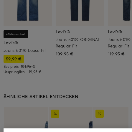
Levi's®
Levi's®
+Aktionsrabatt
Jeans 501® ORIGINAL
Jeans 501®
Levi's®
Regular Fit
Regular Fit
Jeans 501® Loose Fit
109,95 €
119,95 €
59,99 €
Bestpreis:
101,96 €
Ursprünglich:
119,95 €
ÄHNLICHE ARTIKEL ENTDECKEN