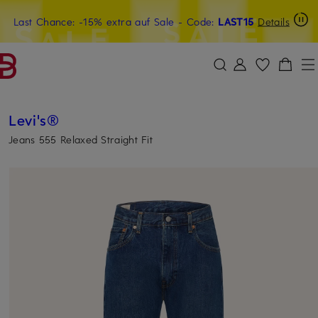
Last Chance: -15% extra auf Sale
15€-Willkommensgutschein mit Beyond sichern
- Code:
LAST15
Details
ZUM HAUPTINHALT ÜBERSPRINGEN
ZUM SUCHFELD ÜBERSPRINGE
Levi's®
Jeans 555 Relaxed Straight Fit