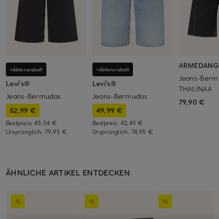
ARMEDANG
+Aktionsrabatt
+Aktionsrabatt
Jeans-Berm
Levi's®
Levi's®
THALINAA
Jeans-Bermudas
Jeans-Bermudas
79,90 €
52,99 €
49,99 €
Bestpreis:
45,04 €
Bestpreis:
42,49 €
Ursprünglich:
79,95 €
Ursprünglich:
74,95 €
ÄHNLICHE ARTIKEL ENTDECKEN