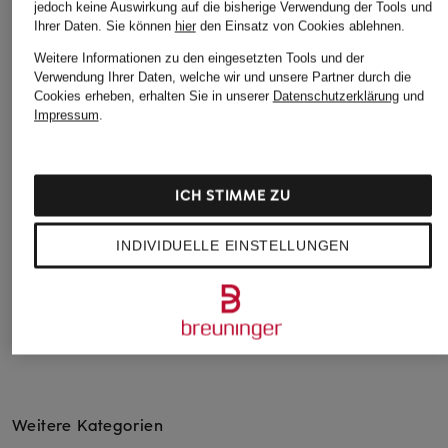
jedoch keine Auswirkung auf die bisherige Verwendung der Tools und
Ihrer Daten.
Sie können
hier
den Einsatz von Cookies ablehnen.
Weitere Informationen zu den eingesetzten Tools und der
+Aktionsrabatt
+Aktionsrabatt
+Aktionsrabatt
Verwendung Ihrer Daten, welche wir und unsere Partner durch die
Cookies erheben, erhalten Sie in unserer
Datenschutzerklärung
und
Levi's®
Levi's®
Levi's®
Impressum
.
Jeans-Bermudas
Jeans-Bermudas
Jeansshorts HIGH
SHAPING BERMUDA
BAGGY
52,99 €
39,99 €
47,99 €
ICH STIMME ZU
Bestpreis:
45,04 €
Ursprünglich:
79,95 €
Bestpreis:
33,99 €
Bestpreis:
40,79 €
Ursprünglich:
59,95 €
Ursprünglich:
69,95 €
INDIVIDUELLE EINSTELLUNGEN
Weitere Kategorien