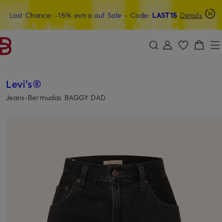
Last Chance: -15% extra auf Sale
15€-Willkommensgutschein mit Beyond sichern
- Code:
LAST15
Details
ZUM HAUPTINHALT ÜBERSPRINGEN
ZUM SUCHFELD ÜBERSPRINGE
Levi's®
Jeans-Bermudas BAGGY DAD