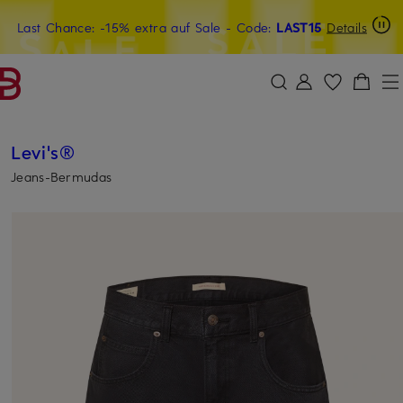
Last Chance: -15% extra auf Sale
15€-Willkommensgutschein mit Beyond sichern
- Code:
LAST15
Details
ZUM HAUPTINHALT ÜBERSPRINGEN
ZUM SUCHFELD ÜBERSPRINGE
Levi's®
Jeans-Bermudas