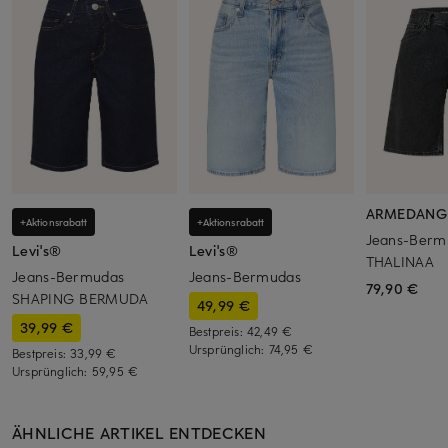
ARMEDANG
+Aktionsrabatt
+Aktionsrabatt
Jeans-Berm
Levi's®
Levi's®
THALINAA
Jeans-Bermudas
Jeans-Bermudas
79,90 €
SHAPING BERMUDA
49,99 €
39,99 €
Bestpreis:
42,49 €
Ursprünglich:
74,95 €
Bestpreis:
33,99 €
Ursprünglich:
59,95 €
ÄHNLICHE ARTIKEL ENTDECKEN