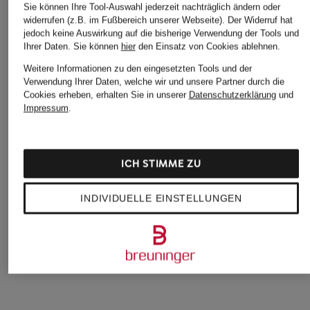
Sie können Ihre Tool-Auswahl jederzeit nachträglich ändern oder
widerrufen (z.B. im Fußbereich unserer Webseite). Der Widerruf hat
jedoch keine Auswirkung auf die bisherige Verwendung der Tools und
Ihrer Daten.
Sie können
hier
den Einsatz von Cookies ablehnen.
Weitere Informationen zu den eingesetzten Tools und der
Verwendung Ihrer Daten, welche wir und unsere Partner durch die
Cookies erheben, erhalten Sie in unserer
Datenschutzerklärung
und
SELECTED
+Aktionsrabatt
+Aktionsrabatt
Impressum
.
Jeansshorts
BRAX
Levi's®
69,99 €
Jeansbermudas
Jeans-Bermudas
ICH STIMME ZU
MAINE B
SHAPING BERMUDA
59,99 €
39,99 €
INDIVIDUELLE EINSTELLUNGEN
Bestpreis:
50,99 €
Bestpreis:
33,99 €
Ursprünglich:
89,95 €
Ursprünglich:
59,95 €