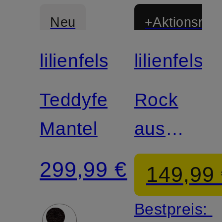
Neu
+Aktionsraba
lilienfels
lilienfels
Zertifiziert
Teddyfell-
Rock
Mantel
aus
Lochspitz
299,99 €
149,99
Bestpreis: