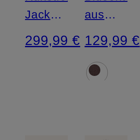
Jacke
aus
zum
Seide
299,99 €
129,99 €
Wenden