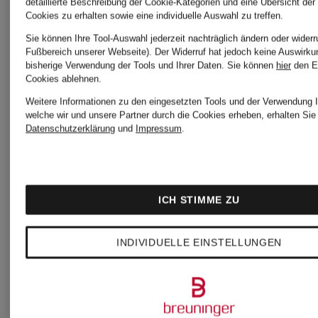
detaillierte Beschreibung der Cookie-Kategorien und eine Übersicht der
Cookies zu erhalten sowie eine individuelle Auswahl zu treffen.
Sie können Ihre Tool-Auswahl jederzeit nachträglich ändern oder widerr
Fußbereich unserer Webseite). Der Widerruf hat jedoch keine Auswirku
bisherige Verwendung der Tools und Ihrer Daten.
Sie können
hier
den E
Cookies ablehnen.
Neu
Neu
Weitere Informationen zu den eingesetzten Tools und der Verwendung I
welche wir und unsere Partner durch die Cookies erheben, erhalten Sie 
Datenschutzerklärung
und
Impressum
.
lilienfels
lilienfels
Zertifiziert
Zertifiziert
ICH STIMME ZU
Hemdbluse
Hemdblus
INDIVIDUELLE EINSTELLUNGEN
199,99 €
229,99 €