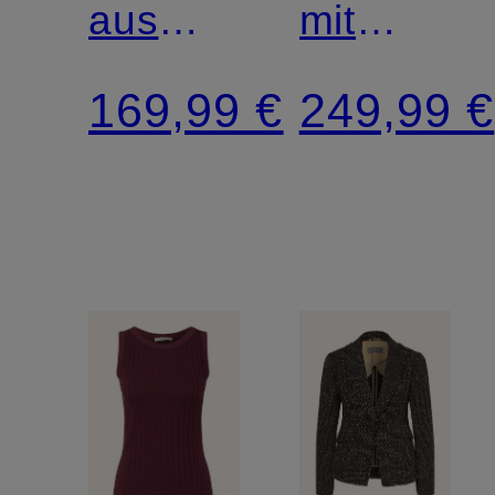
aus
mit
Seide
abnehmb
169,99 €
249,99 €
Kunstfell