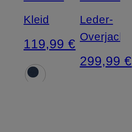
Zertifiziert
Kleid
Leder-
Overjacke
119,99 €
299,99 €