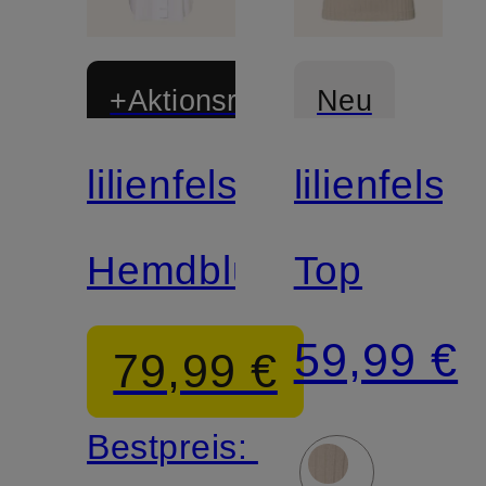
+Aktionsrabatt
Neu
lilienfels
lilienfels
Zertifiziert
Hemdblusenkleid
Top
59,99 €
79,99 €
Bestpreis: