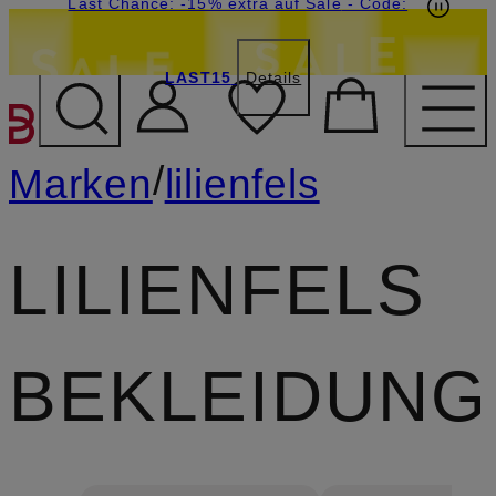
15€-Willkommensgutschein mit Beyond sichern
Last Chance: -15% extra auf Sale
- Code:
LAST15
Details
ZUM HAUPTINHALT ÜBE
/
Marken
lilienfels
LILIENFELS
BEKLEIDUNG