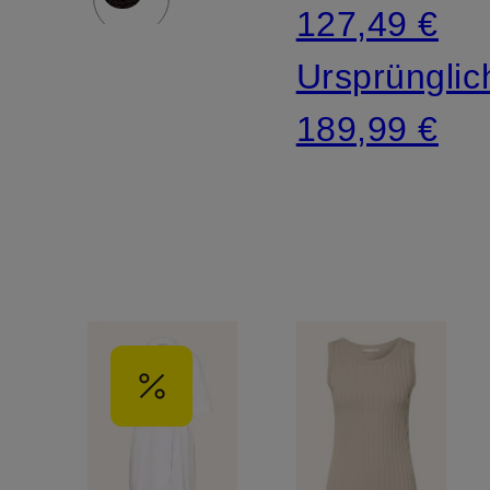
127,49 €
Ursprünglic
189,99 €