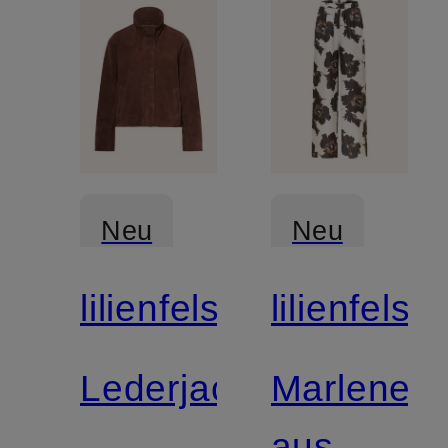
Neu
Neu
lilienfels
lilienfels
Lederjacke
Marleneh
aus