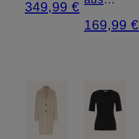
349,99 €
Seide
169,99 €