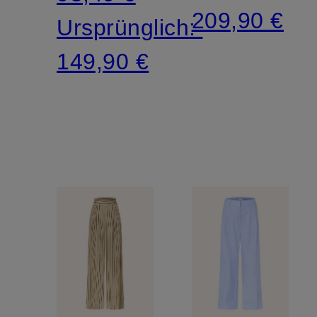
209,90 €
Ursprünglich:
149,90 €