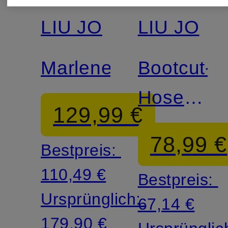
LIU JO
LIU JO
Marlenehose
Bootcut-
Hose
129,99 €
aus
78,99 €
Bestpreis:
Jersey
110,49 €
Bestpreis:
Ursprünglich:
67,14 €
179,90 €