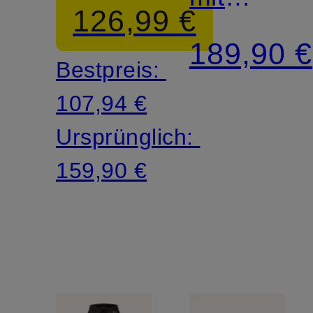
126,99 €
Schmucks
189,90 €
Bestpreis:
107,94 €
Ursprünglich:
159,90 €