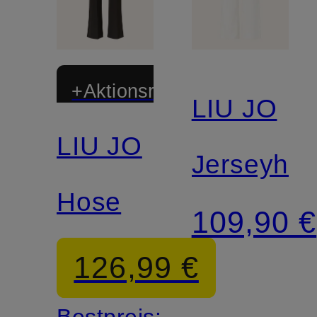
+Aktionsrabatt
LIU JO
LIU JO
Mix &
Jerseyho
Match
Hose
109,90 €
126,99 €
Bestpreis: