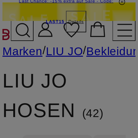
15€-Willkommensgutschein mit Beyond sichern
Last Chance: -15% extra auf Sale
- Code:
LAST15
Details
ZUM HAUPTINHALT ÜBE
/
/
Marken
LIU JO
Bekleidu
LIU JO
HOSEN
42