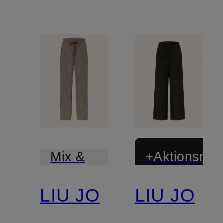
+Aktionsraba
Mix &
Match
LIU JO
LIU JO