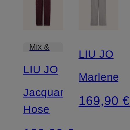
Mix &
LIU JO
Match
LIU JO
Marleneh
Jacquard-
169,90 €
Hose