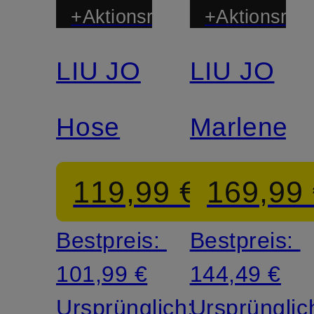
+Aktionsrabatt
+Aktionsraba
LIU JO
LIU JO
Mix &
Match
Hose
Marleneh
119,99 €
169,99
Bestpreis:
Bestpreis:
101,99 €
144,49 €
Ursprünglich:
Ursprünglic