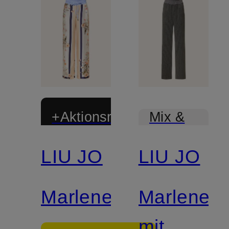
+Aktionsrabatt
Mix &
Match
LIU JO
LIU JO
Marlenehose
Marleneh
mit