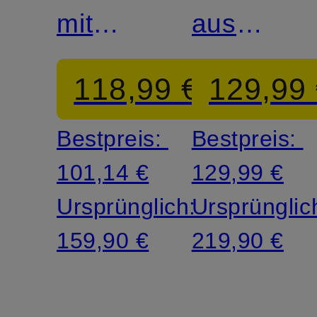
mit
aus
Glitzergarn
Satin
118,99 €
129,99
Bestpreis:
Bestpreis:
101,14 €
129,99 €
Ursprünglich:
Ursprünglic
159,90 €
219,90 €