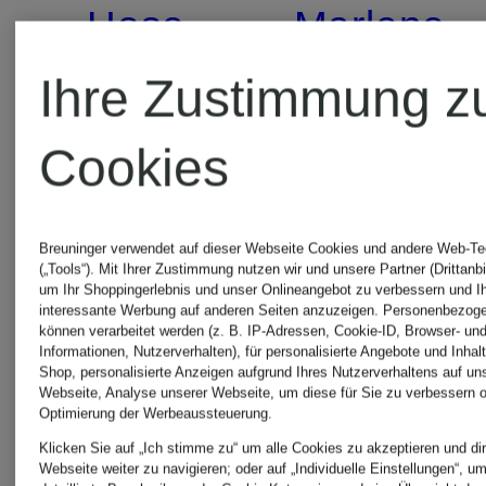
Hose
Marleneh
im
Ihre Zustimmung z
142,99
Jogging-
Cookies
159,90 €
Bestpreis:
Stil mit
121,54 €
Breuninger verwendet auf dieser Webseite Cookies und andere Web-Te
Galonstreifen
(„Tools“). Mit Ihrer Zustimmung nutzen wir und unsere Partner (Drittanbi
um Ihr Shoppingerlebnis und unser Onlineangebot zu verbessern und I
Ursprünglic
interessante Werbung auf anderen Seiten anzuzeigen. Personenbezog
können verarbeitet werden (z. B. IP-Adressen, Cookie-ID, Browser- und
179,90 €
Informationen, Nutzerverhalten), für personalisierte Angebote und Inhal
Shop, personalisierte Anzeigen aufgrund Ihres Nutzerverhaltens auf un
Webseite, Analyse unserer Webseite, um diese für Sie zu verbessern o
Optimierung der Werbeaussteuerung.
Klicken Sie auf „Ich stimme zu“ um alle Cookies zu akzeptieren und dir
Webseite weiter zu navigieren; oder auf „Individuelle Einstellungen“, u