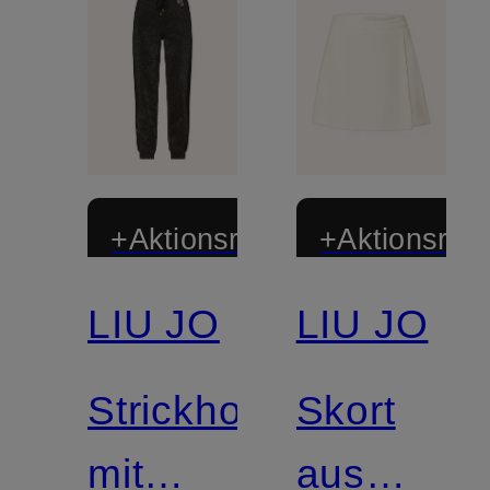
+Aktionsrabatt
+Aktionsraba
LIU JO
LIU JO
Mix &
Match
Strickhose
Skort
mit
aus