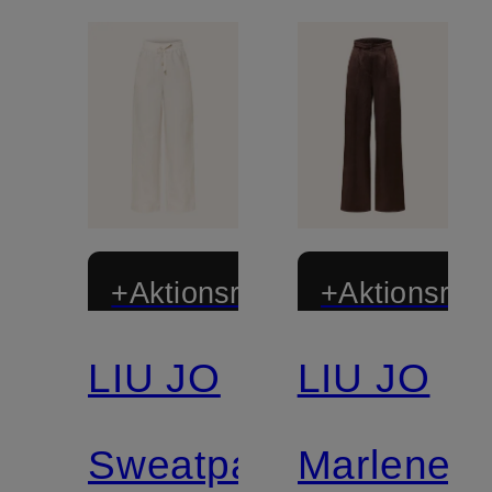
+Aktionsrabatt
+Aktionsraba
LIU JO
LIU JO
Mix &
Match
Sweatpants
Marleneh