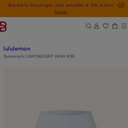
Nur in der App: -10 € auf digitale Geschenkkarten
Beyond by Breuninger: Jetzt anmelden & 15€ sichern
ZUM HAUPTINHALT ÜBERSPRINGEN
ZUM SUCHFELD ÜBERSPRINGE
GESCHENK20
Details
lululemon
Tennisrock LIGHTWEIGHT HIGH RISE