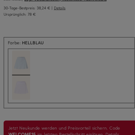
30-Tage-Bestpreis:
38,24 €
|
Details
Ursprünglich:
78 €
Farbe:
HELLBLAU
Jetzt Neukunde werden und Preisvorteil sichern. Code
WELCOME15
im letzten Bestellschritt einlösen.
Details