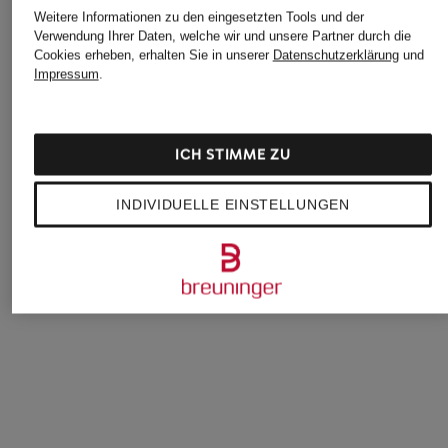
Weitere Informationen zu den eingesetzten Tools und der
Verwendung Ihrer Daten, welche wir und unsere Partner durch die
Cookies erheben, erhalten Sie in unserer
Datenschutzerklärung
und
Impressum
.
ICH STIMME ZU
J.LINDEBERG
adidas
EA7 EMPORIO
ARMANI
Golfrock
ULTIMATE365 SOLID
INDIVIDUELLE EINSTELLUNGEN
SKORT, GEWIRKTES
Tennisrock
70 €
MATERIAL
49,99 €
75 €
Bestpreis:
42,49 €
Ursprünglich:
90 €