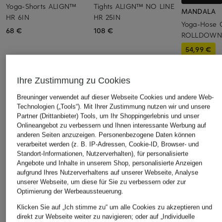
Yoga-Shorts ALIGN™
Tights ALIGN™ NO LINE
MANDALA
HR 6IN
HR 25IN
Yoga-Hose 
68 €
108 €
ROLLDOWN
54,99 €
Bestpreis:
46,
Ursprünglich:
Ihre Zustimmung zu Cookies
Breuninger verwendet auf dieser Webseite Cookies und andere Web-
ÄHNLICHE ARTIKEL ENTDECKEN
Technologien („Tools“). Mit Ihrer Zustimmung nutzen wir und unsere
Partner (Drittanbieter) Tools, um Ihr Shoppingerlebnis und unser
Onlineangebot zu verbessern und Ihnen interessante Werbung auf
anderen Seiten anzuzeigen. Personenbezogene Daten können
verarbeitet werden (z. B. IP-Adressen, Cookie-ID, Browser- und
Standort-Informationen, Nutzerverhalten), für personalisierte
Angebote und Inhalte in unserem Shop, personalisierte Anzeigen
aufgrund Ihres Nutzerverhaltens auf unserer Webseite, Analyse
unserer Webseite, um diese für Sie zu verbessern oder zur
Optimierung der Werbeaussteuerung.
Klicken Sie auf „Ich stimme zu“ um alle Cookies zu akzeptieren und
direkt zur Webseite weiter zu navigieren; oder auf „Individuelle