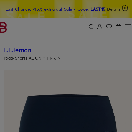
Last Chance: -15% extra auf Sale
15€-Willkommensgutschein mit Beyond sichern
- Code:
LAST15
Details
ZUM HAUPTINHALT ÜBERSPRINGEN
ZUM SUCHFELD ÜBERSPRINGE
lululemon
Yoga-Shorts ALIGN™ HR 6IN