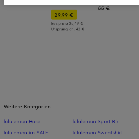
VITALSEAMLESS 2.0
55 €
29,99 €
Bestpreis:
25,49 €
Ursprünglich:
42 €
Weitere Kategorien
lululemon Hose
lululemon Sport Bh
lululemon im SALE
lululemon Sweatshirt