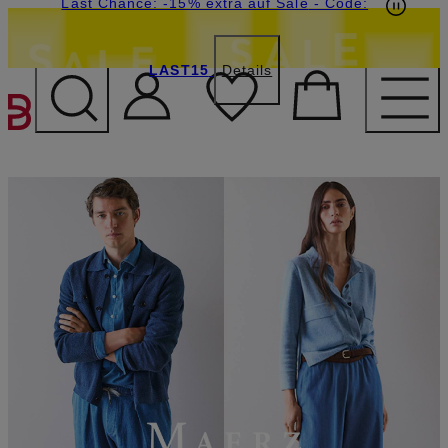
15€-Willkommensgutschein mit Beyond sichern
Last Chance: -15% extra auf Sale
- Code:
LAST15
Details
ZUM HAUPTINHALT ÜBE