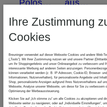
Poloshirt
aus
aus
Merinowol
Ihre Zustimmung z
79,99 €
99,99 €
Merinowolle
Cookies
Bestpreis:
Bestpreis:
67,99 €
84,99 €
Breuninger verwendet auf dieser Webseite Cookies und andere Web-Te
(„Tools“). Mit Ihrer Zustimmung nutzen wir und unsere Partner (Drittanbi
Ursprünglich:
Ursprünglic
um Ihr Shoppingerlebnis und unser Onlineangebot zu verbessern und I
interessante Werbung auf anderen Seiten anzuzeigen. Personenbezog
können verarbeitet werden (z. B. IP-Adressen, Cookie-ID, Browser- und
129,95 €
139,95 €
Informationen, Nutzerverhalten), für personalisierte Angebote und Inhal
Shop, personalisierte Anzeigen aufgrund Ihres Nutzerverhaltens auf un
Webseite, Analyse unserer Webseite, um diese für Sie zu verbessern o
Optimierung der Werbeaussteuerung.
Klicken Sie auf „Ich stimme zu“ um alle Cookies zu akzeptieren und dir
Webseite weiter zu navigieren; oder auf „Individuelle Einstellungen“, u