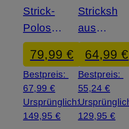
Strick-
Strickshirt
Poloshirt
aus
aus
Merinowol
79,99 €
64,99 €
Merinowolle
Bestpreis:
Bestpreis:
67,99 €
55,24 €
Ursprünglich:
Ursprünglic
149,95 €
129,95 €