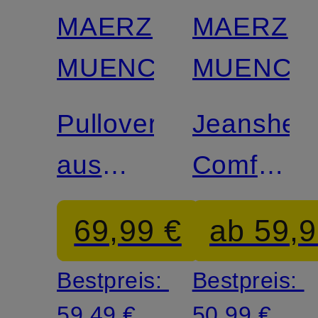
MAERZ
MAERZ
MUENCHEN
MUENCH
Pullover
Jeanshe
aus
Comfort
Merinowolle
Fit
69,99 €
ab 59,9
Bestpreis:
Bestpreis:
59,49 €
50,99 €