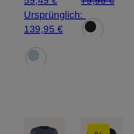
59,49 €
79,95 €
Ursprünglich:
139,95 €