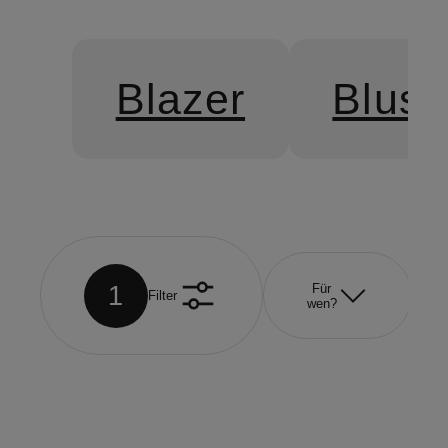
Blazer
Blus
1
Für
Filter
wen?