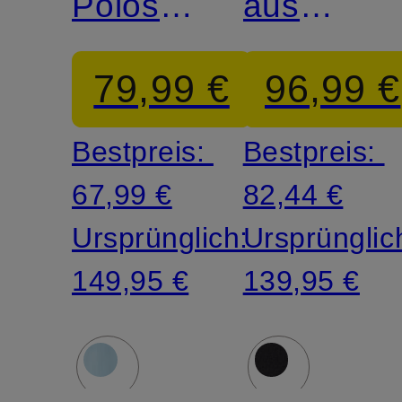
Poloshirt
aus
aus
Merinowol
79,99 €
96,99 €
Merinowolle
Bestpreis:
Bestpreis:
67,99 €
82,44 €
Ursprünglich:
Ursprünglic
149,95 €
139,95 €