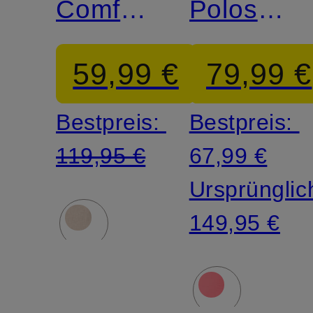
Comfort
Poloshirt
Fit
aus
59,99 €
79,99 €
Merinowol
Bestpreis:
Bestpreis:
119,95 €
67,99 €
Ursprünglic
149,95 €