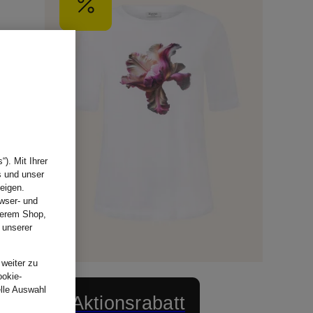
). Mit Ihrer
s und unser
eigen.
wser- und
nserem Shop,
 unserer
.
 weiter zu
ookie-
elle Auswahl
+Aktionsrabatt