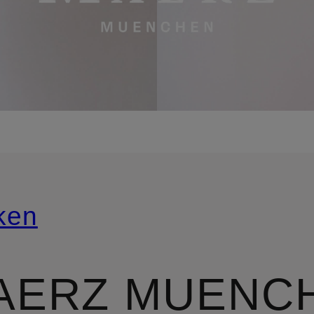
ken
AERZ MUENC