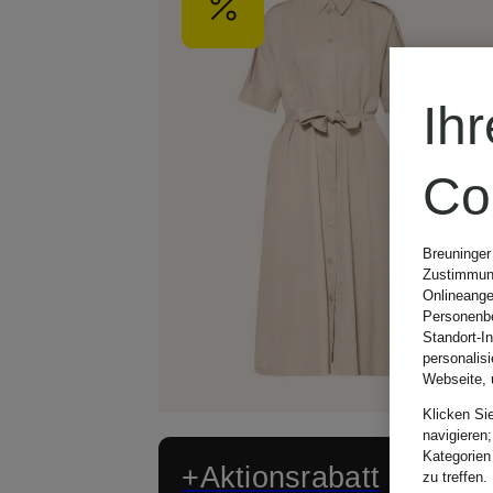
Ih
Co
Breuninger
Zustimmung
Onlineange
Personenbe
Standort-I
personalis
Webseite, 
Klicken Si
navigieren;
Kategorien
+Aktionsrabatt
zu treffen.