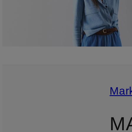
Mar
M