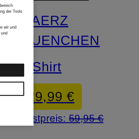
bereich
ung der Tools
MAERZ
e wir und
und
MUENCHEN
T-Shirt
29,99 €
Bestpreis:
59,95 €