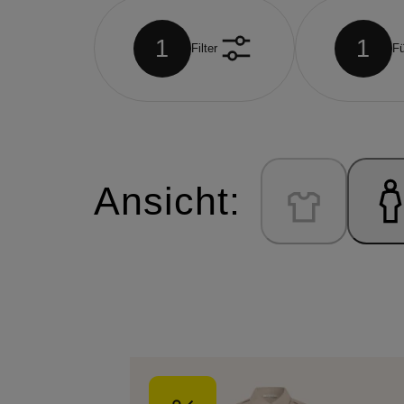
1
1
Filter
Fü
Ansicht: