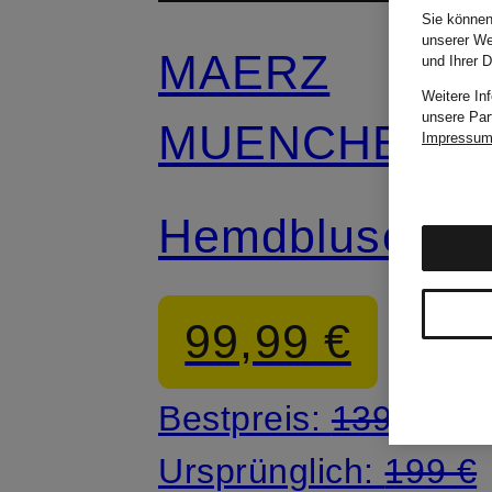
Sie können
unserer We
MAERZ
und Ihrer 
Weitere In
unsere Par
MUENCHEN
Impressu
Hemdblusenkle
99,99 €
Bestpreis:
139,99 €
Ursprünglich:
199 €