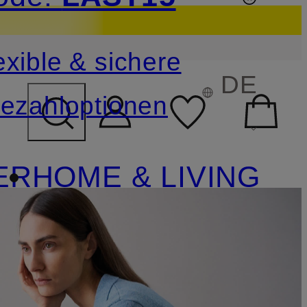
sichern
exible & sichere
FELD ÜBERSPRINGEN
DE
ezahloptionen
ER
HOME & LIVING