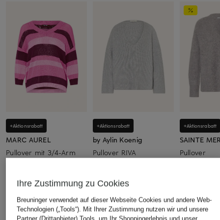
+Aktionsrabatt
+Aktionsrabatt
+Aktionsrabatt
MARC AUREL
by Aylin Koenig
SAINTE ME
Pullover mit 3/4-Arm
Pullover RIVA
Pullover
64,99 €
169,99 €
129,99 €
Bestpreis:
55,24 €
Bestpreis:
144,49 €
Bestpreis:
199
Ihre Zustimmung zu Cookies
Ursprünglich:
129,95 €
Ursprünglich:
329,99 €
Breuninger verwendet auf dieser Webseite Cookies und andere Web-
Technologien („Tools“). Mit Ihrer Zustimmung nutzen wir und unsere
Partner (Drittanbieter) Tools, um Ihr Shoppingerlebnis und unser