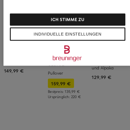
ICH STIMME ZU
INDIVIDUELLE EINSTELLUNGEN
MRS & HUGS
MRS & HUGS
+Aktionsrabatt
Strickhülle mit Alpaka
Pullover mit 3/4-A
GESTUZ
und Alpaka
149,99 €
Pullover
129,99 €
159,99 €
Bestpreis:
135,99 €
Ursprünglich:
220 €