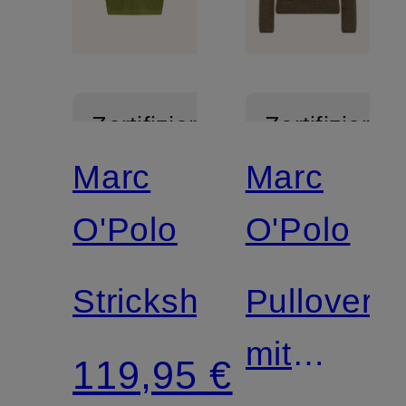
Zertifiziert
Zertifiziert
Marc
Marc
O'Polo
O'Polo
Strickshirt
Pullover
mit
119,95 €
Leinen