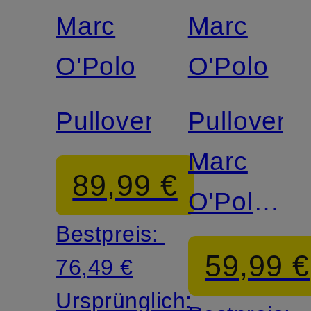
Marc
Marc
Zertifiziert
Zertifiziert
O'Polo
O'Polo
Pullover
Pullover
Marc
89,99 €
O'Polo
Bestpreis:
× DFB
59,99 €
76,49 €
Travel
Ursprünglich: