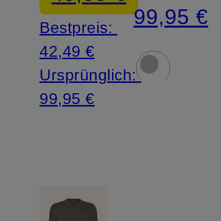
99,95 €
Bestpreis:
42,49 €
Ursprünglich:
99,95 €