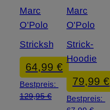
Marc
Marc
Zertifiziert
Zertifiziert
O'Polo
O'Polo
Strickshirt
Strick-
Hoodie
64,99 €
79,99 €
Bestpreis:
129,95 €
Bestpreis: