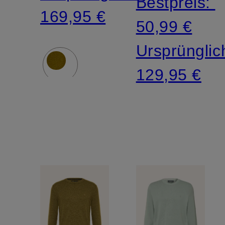
Bestpreis:
Collection
169,95 €
50,99 €
Ursprünglic
129,95 €