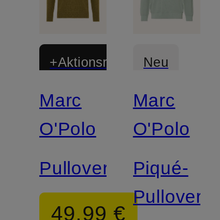
+Aktionsrabatt
Neu
Marc
Marc
Zertifiziert
Zertifiziert
O'Polo
O'Polo
Pullover
Piqué-
Pullover
49,99 €