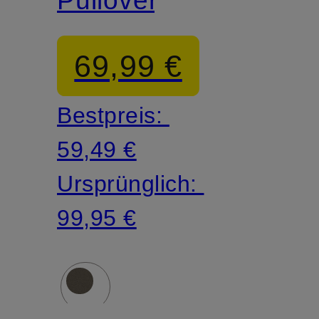
69,99 €
Bestpreis:
59,49 €
Ursprünglich:
99,95 €