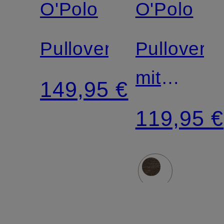
O'Polo
O'Polo
Pullover
Pullover
mit
149,95 €
Leinen
119,95 €
und
3/4-
Arm