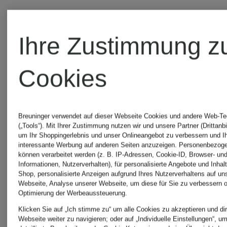
Zertifiziert
Zertifiziert
O'Polo
O'Polo
Ihre Zustimmung z
Pullover
Strickshirt
Cookies
Marc
64,99 €
O'Polo
Breuninger verwendet auf dieser Webseite Cookies und andere Web-Te
(„Tools“). Mit Ihrer Zustimmung nutzen wir und unsere Partner (Drittanbi
um Ihr Shoppingerlebnis und unser Onlineangebot zu verbessern und I
Bestpreis:
× DFB
interessante Werbung auf anderen Seiten anzuzeigen. Personenbezog
können verarbeitet werden (z. B. IP-Adressen, Cookie-ID, Browser- und
59,99 €
55,24 €
Informationen, Nutzerverhalten), für personalisierte Angebote und Inhal
Travel
Shop, personalisierte Anzeigen aufgrund Ihres Nutzerverhaltens auf un
Webseite, Analyse unserer Webseite, um diese für Sie zu verbessern o
Ursprünglich:
Optimierung der Werbeaussteuerung.
Bestpreis:
Collection
Klicken Sie auf „Ich stimme zu“ um alle Cookies zu akzeptieren und dir
129,95 €
Webseite weiter zu navigieren; oder auf „Individuelle Einstellungen“, u
50,99 €