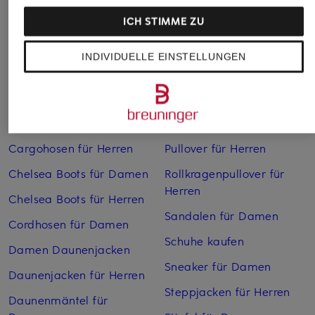
ICH STIMME ZU
INDIVIDUELLE EINSTELLUNGEN
Weitere Kategorien
Bikinis Damen
Mäntel für Herren
Boots für Damen
Pullover für Damen
Cargohosen für Herren
Pullover für Herren
Chelsea Boots für Damen
Rollkragenpullover für
Herren
Chelsea Boots für Herren
Sandalen für Damen
Cordhosen für Damen
Schuhe kaufen
Damen Daunenjacken
Sneaker für Damen
Daunenjacken für Herren
Steppjacken für Herren
Daunenmäntel für