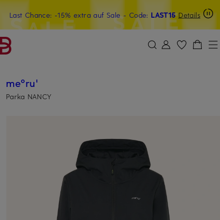
Last Chance: -15% extra auf Sale
15€-Willkommensgutschein mit Beyond sichern
- Code:
LAST15
Details
ZUM HAUPTINHALT ÜBERSPRINGEN
ZUM SUCHFELD ÜBERSPRINGE
me°ru'
Parka NANCY