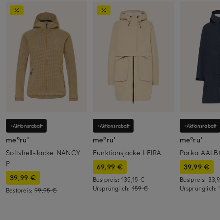
+Aktionsrabatt
+Aktionsrabatt
+Aktionsrabatt
me°ru'
me°ru'
me°ru'
Softshell-Jacke NANCY
Funktionsjacke LEIRA
Parka AAL
P
69,99 €
39,99 €
39,99 €
Bestpreis:
135,15 €
Bestpreis:
33,
Ursprünglich:
159 €
Ursprünglich:
Bestpreis:
99,95 €