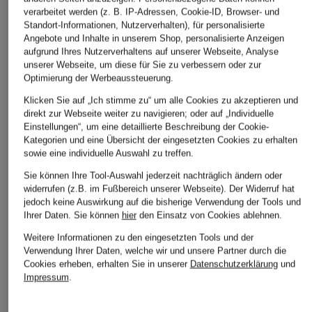
verarbeitet werden (z. B. IP-Adressen, Cookie-ID, Browser- und
Standort-Informationen, Nutzerverhalten), für personalisierte
Angebote und Inhalte in unserem Shop, personalisierte Anzeigen
aufgrund Ihres Nutzerverhaltens auf unserer Webseite, Analyse
unserer Webseite, um diese für Sie zu verbessern oder zur
Optimierung der Werbeaussteuerung.
Klicken Sie auf „Ich stimme zu“ um alle Cookies zu akzeptieren und
direkt zur Webseite weiter zu navigieren; oder auf „Individuelle
ILSE JACOBSEN
Marc O'Polo
Einstellungen“, um eine detaillierte Beschreibung der Cookie-
+Aktionsrabatt
Kategorien und eine Übersicht der eingesetzten Cookies zu erhalten
Regenjacke
Parka
DIDRIKSONS
sowie eine individuelle Auswahl zu treffen.
DAYBREAK01
299,95 €
Parka SELINA
Sie können Ihre Tool-Auswahl jederzeit nachträglich ändern oder
189,99 €
widerrufen (z.B. im Fußbereich unserer Webseite). Der Widerruf hat
195,99 €
jedoch keine Auswirkung auf die bisherige Verwendung der Tools und
Ihrer Daten.
Sie können
hier
den Einsatz von Cookies ablehnen.
Bestpreis:
166,59 €
Ursprünglich:
279,99 €
Weitere Informationen zu den eingesetzten Tools und der
Verwendung Ihrer Daten, welche wir und unsere Partner durch die
Cookies erheben, erhalten Sie in unserer
Datenschutzerklärung
und
Impressum
.