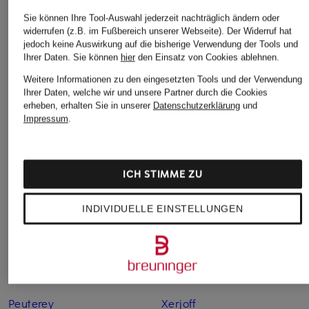
Sie können Ihre Tool-Auswahl jederzeit nachträglich ändern oder
widerrufen (z.B. im Fußbereich unserer Webseite). Der Widerruf hat
jedoch keine Auswirkung auf die bisherige Verwendung der Tools und
Weitere Marken
Ihrer Daten.
Sie können
hier
den Einsatz von Cookies ablehnen.
7 For all Mankind
Repeat
Weitere Informationen zu den eingesetzten Tools und der Verwendung
Ihrer Daten, welche wir und unsere Partner durch die Cookies
Allude
Replay
erheben, erhalten Sie in unserer
Datenschutzerklärung
und
Impressum
.
Aubade
Save the Duck
Autry Schuhe
Schiesser
ICH STIMME ZU
Comma
SEDUCTIVE Hosen
Lanius
Swing
INDIVIDUELLE EINSTELLUNGEN
Lieblingsstück
Timberland
Marc Aurel
Unique
Mos Mosh
Vaude
Peuterey
Xerjoff