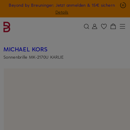
Nur in der App: -10 € auf digitale Geschenkkarten
Beyond by Breuninger: Jetzt anmelden & 15€ sichern
ZUM HAUPTINHALT ÜBERSPRINGEN
ZUM SUCHFELD ÜBERSPRINGE
GESCHENK20
Details
MICHAEL KORS
Sonnenbrille MK-2170U KARLIE