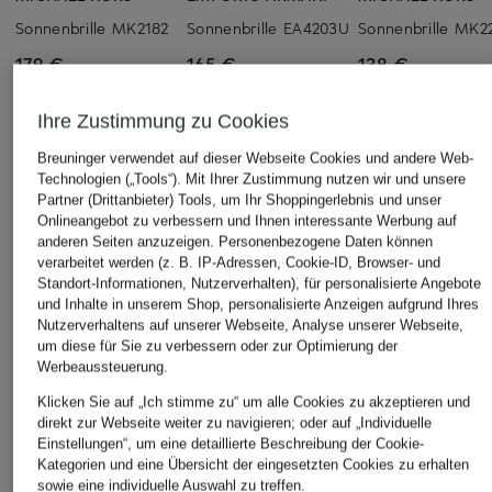
Sonnenbrille MK2182
Sonnenbrille EA4203U
Sonnenbrille MK2
179 €
165 €
138 €
Ihre Zustimmung zu Cookies
Breuninger verwendet auf dieser Webseite Cookies und andere Web-
Technologien („Tools“). Mit Ihrer Zustimmung nutzen wir und unsere
Partner (Drittanbieter) Tools, um Ihr Shoppingerlebnis und unser
Onlineangebot zu verbessern und Ihnen interessante Werbung auf
anderen Seiten anzuzeigen. Personenbezogene Daten können
Weitere Kategorien
verarbeitet werden (z. B. IP-Adressen, Cookie-ID, Browser- und
Standort-Informationen, Nutzerverhalten), für personalisierte Angebote
Michael Kors Geldbörsen
Michael Kors Sandalen
und Inhalte in unserem Shop, personalisierte Anzeigen aufgrund Ihres
Nutzerverhaltens auf unserer Webseite, Analyse unserer Webseite,
Michael Kors
Michael Kors Schuhe
um diese für Sie zu verbessern oder zur Optimierung der
Handtaschen
Werbeaussteuerung.
Michael Kors Sneaker
Klicken Sie auf „Ich stimme zu“ um alle Cookies zu akzeptieren und
Michael Kors JET SET
Michael Kors
direkt zur Webseite weiter zu navigieren; oder auf „Individuelle
Einstellungen“, um eine detaillierte Beschreibung der Cookie-
Michael Kors Pumps
Sonnenbrillen
Kategorien und eine Übersicht der eingesetzten Cookies zu erhalten
Michael Kors Sale
Michael Kors Taschen
sowie eine individuelle Auswahl zu treffen.