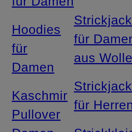
für Damen
Strickjac
Hoodies
für Dame
für
aus Woll
Damen
Strickjac
Kaschmir
für Herre
Pullover