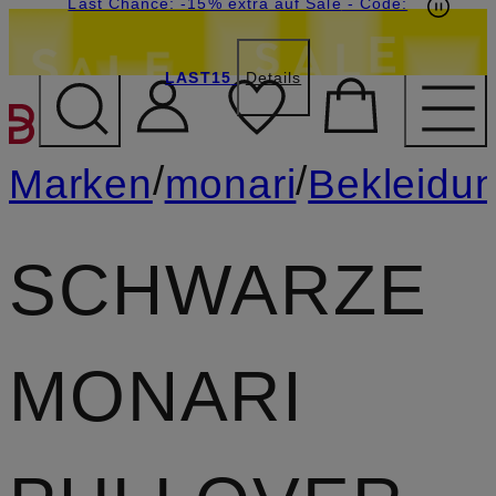
15€-Willkommensgutschein mit Beyond sichern
Last Chance: -15% extra auf Sale
- Code:
LAST15
Details
ZUM HAUPTINHALT ÜBE
/
/
Marken
monari
Bekleidu
SCHWARZE
MONARI