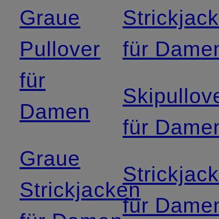
Graue
Strickjac
Pullover
für Dame
für
Skipullov
Damen
für Dame
Graue
Strickjac
Strickjacken
für Dame