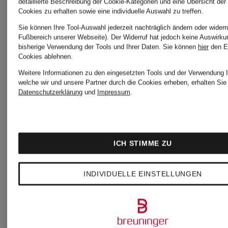
detaillierte Beschreibung der Cookie-Kategorien und eine Übersicht der
Cookies zu erhalten sowie eine individuelle Auswahl zu treffen.
HUGS
Sie können Ihre Tool-Auswahl jederzeit nachträglich ändern oder widerr
BOSS
Fußbereich unserer Webseite). Der Widerruf hat jedoch keine Auswirku
bisherige Verwendung der Tools und Ihrer Daten.
Sie können
hier
den E
Pullover 
Cookies ablehnen.
Pullover
Weitere Informationen zu den eingesetzten Tools und der Verwendung I
Strickjac
welche wir und unsere Partner durch die Cookies erheben, erhalten Sie 
Datenschutzerklärung
und
Impressum
.
für
Damen
oui Pullo
ICH STIMME ZU
&
INDIVIDUELLE EINSTELLUNGEN
COS
Strickjac
Pullover &