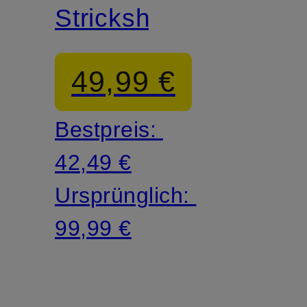
Strickshirt
49,99 €
Bestpreis:
42,49 €
Ursprünglich:
99,99 €