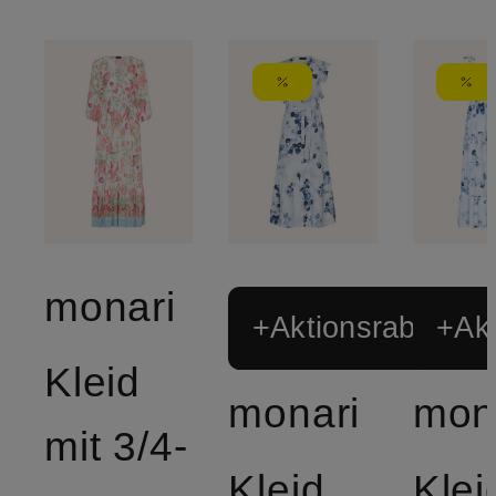
monari
+Aktionsrabatt
+Akt
Kleid
monari
mon
mit 3/4-
Kleid
Klei