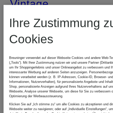
Vintage
MONCLE
Pullover &
Ihre Zustimmung z
Pullover
Strickjacken
Cookies
MOS
AMI PARIS
Breuninger verwendet auf dieser Webseite Cookies und andere Web-Te
(„Tools“). Mit Ihrer Zustimmung nutzen wir und unsere Partner (Drittanbi
MOSH
um Ihr Shoppingerlebnis und unser Onlineangebot zu verbessern und I
interessante Werbung auf anderen Seiten anzuzeigen. Personenbezog
Pullover &
können verarbeitet werden (z. B. IP-Adressen, Cookie-ID, Browser- und
Pullover
Informationen, Nutzerverhalten), für personalisierte Angebote und Inhal
Shop, personalisierte Anzeigen aufgrund Ihres Nutzerverhaltens auf un
Strickjacken
Webseite, Analyse unserer Webseite, um diese für Sie zu verbessern o
Optimierung der Werbeaussteuerung.
Klicken Sie auf „Ich stimme zu“ um alle Cookies zu akzeptieren und dir
für Damen
MRS &
Webseite weiter zu navigieren; oder auf „Individuelle Einstellungen“, u