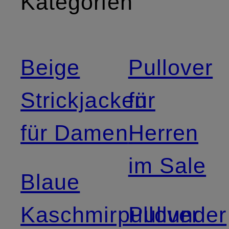
Kategorien
Beige
Pullover
Strickjacken
für
für Damen
Herren
im Sale
Blaue
Kaschmirpullover
Pullunder