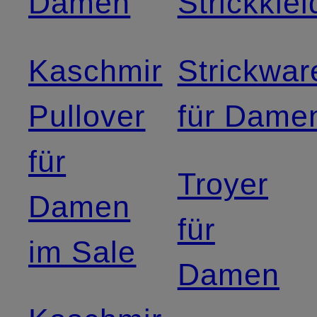
Damen
Strickklei
Kaschmir
Strickwar
Pullover
für Dame
für
Troyer
Damen
für
im Sale
Damen