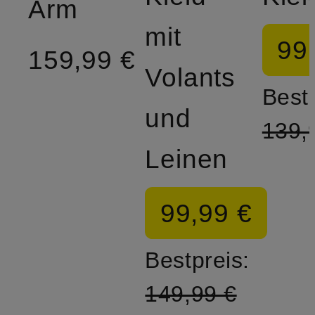
Arm
mit
99
159,99 €
Volants
Bestp
und
139,
Leinen
99,99 €
Bestpreis:
149,99 €