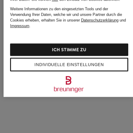
Weitere Informationen zu den eingesetzten Tools und der
Verwendung Ihrer Daten, welche wir und unsere Partner durch die
Cookies erheben, erhalten Sie in unserer
Datenschutzerklärung
und
Impressum
.
ICH STIMME ZU
+Aktionsrabatt
+Aktionsrabatt
+Aktionsrabatt
windsor.
windsor.
BOSS
INDIVIDUELLE EINSTELLUNGEN
Hose
Hose
Hose TEMARTHA2
149,99 €
249,99 €
119,99 €
Bestpreis:
127,49 €
Bestpreis:
299 €
Bestpreis:
101,99 €
Ursprünglich:
249,99 €
Ursprünglich:
199,95 €