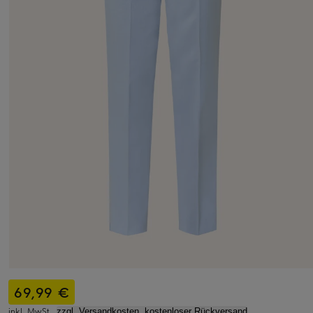
69,99 €
inkl. MwSt.,
zzgl. Versandkosten, kostenloser Rückversand