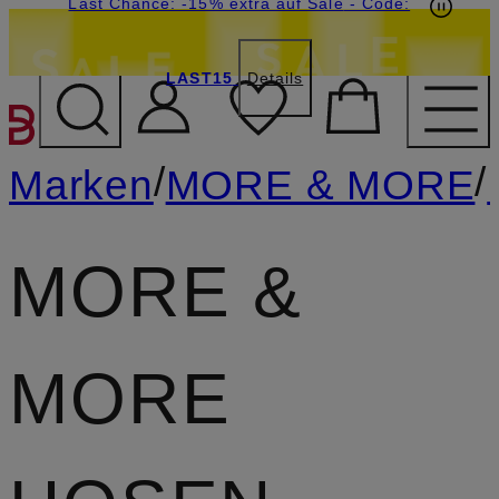
15€-Willkommensgutschein mit Beyond sichern
Last Chance: -15% extra auf Sale
- Code:
LAST15
Details
ZUM HAUPTINHALT ÜBE
/
/
Marken
MORE & MORE
MORE &
MORE