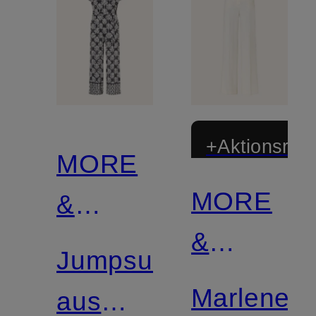
+Aktionsraba
MORE
MORE
&
Zertifiziert
&
MORE
Jumpsuit
MORE
Marleneh
aus