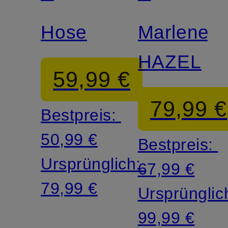
MORE
MORE
Hose
Marleneh
HAZEL
59,99 €
79,99 €
Bestpreis:
50,99 €
Bestpreis:
Ursprünglich:
67,99 €
79,99 €
Ursprünglic
99,99 €