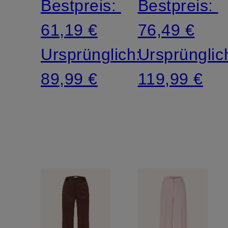
Bestpreis:
Bestpreis:
61,19 €
76,49 €
Ursprünglich:
Ursprünglic
89,99 €
119,99 €