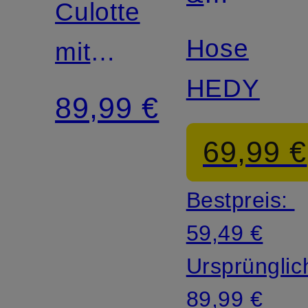
Culotte
MORE
Hose
mit
HEDY
Volants
89,99 €
69,99 €
Bestpreis:
59,49 €
Ursprünglic
89,99 €