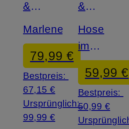
&
&
MORE
MORE
Marlenehose
Hose
im
79,99 €
Jogging-
59,99 €
Bestpreis:
Stil
67,15 €
Bestpreis:
Ursprünglich:
50,99 €
99,99 €
Ursprünglic