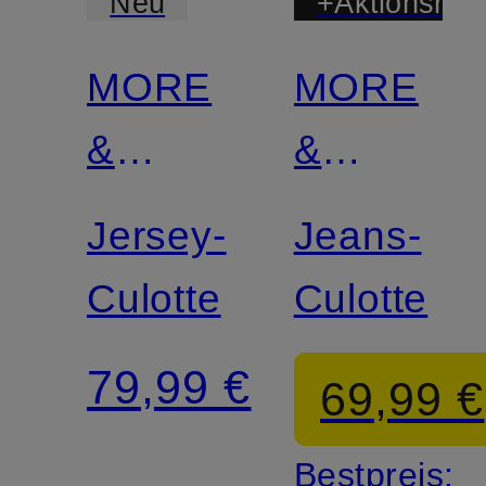
Neu
+Aktionsraba
MORE
MORE
&
&
MORE
MORE
Jersey-
Jeans-
Culotte
Culotte
79,99 €
69,99 €
Bestpreis: