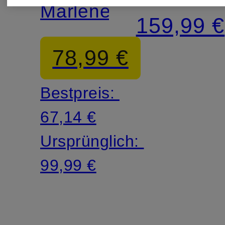
MORE
Marlenehose
159,99 €
78,99 €
Bestpreis:
67,14 €
Ursprünglich:
99,99 €