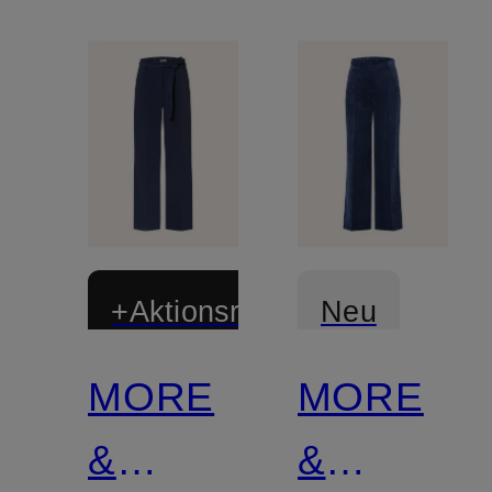
+Aktionsrabatt
Neu
MORE
MORE
Zertifiziert
&
&