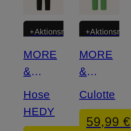
+Aktionsrabatt
+Aktionsraba
MORE
MORE
&
&
MORE
MORE
Hose
Culotte
HEDY
59,99 €