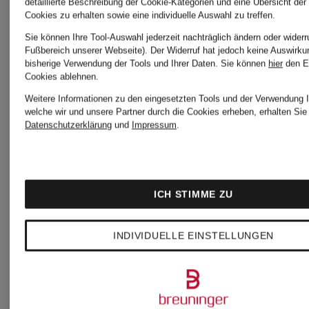
detaillierte Beschreibung der Cookie-Kategorien und eine Übersicht der
Cookies zu erhalten sowie eine individuelle Auswahl zu treffen.
Sie können Ihre Tool-Auswahl jederzeit nachträglich ändern oder widerr
Fußbereich unserer Webseite). Der Widerruf hat jedoch keine Auswirku
bisherige Verwendung der Tools und Ihrer Daten.
Sie können
hier
den E
Cookies ablehnen.
Weitere Informationen zu den eingesetzten Tools und der Verwendung I
welche wir und unsere Partner durch die Cookies erheben, erhalten Sie 
Datenschutzerklärung
und
Impressum
.
+Aktionsrabatt
MORE
ICH STIMME ZU
MORE
&
INDIVIDUELLE EINSTELLUNGEN
Zertifiziert
&
MORE
Jumpsuit