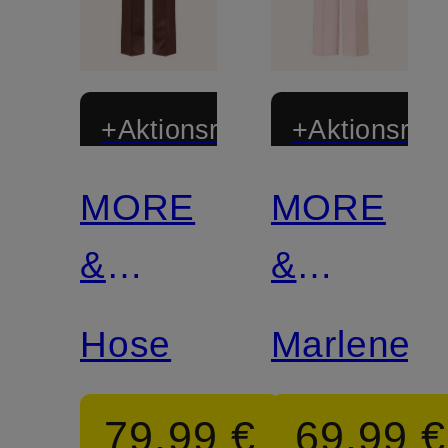
+Aktionsrabatt
+Aktionsraba
MORE
MORE
Zertifiziert
&
&
MORE
MORE
Hose
Marleneh
79,99 €
69,99 €