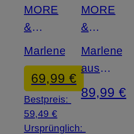
MORE
MORE
&
&
MORE
MORE
Marlenehose
Marleneh
aus
69,99 €
Jersey
89,99 €
Bestpreis:
59,49 €
Ursprünglich: