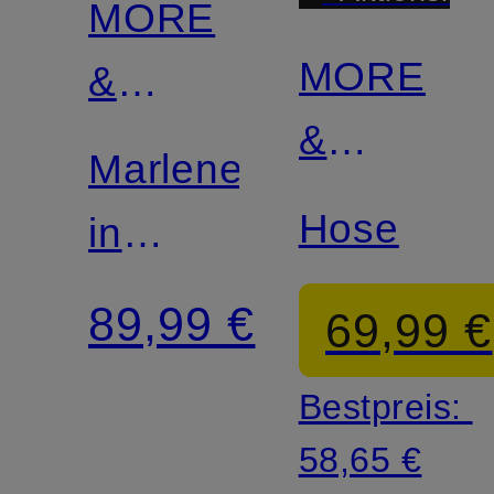
MORE
MORE
&
&
MORE
Marlenehose
MORE
Hose
in
Jeansoptik
89,99 €
69,99 €
Bestpreis:
58,65 €