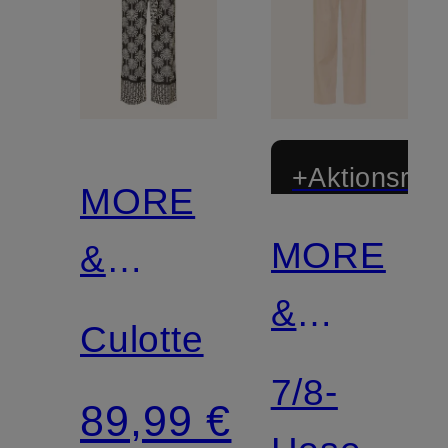
+Aktionsraba
MORE
MORE
&
Zertifiziert
&
MORE
Culotte
MORE
7/8-
89,99 €