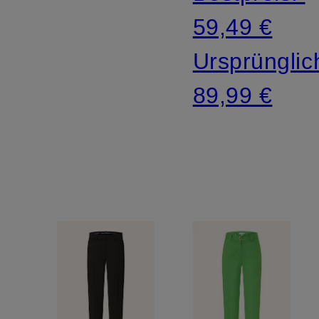
59,49 €
Ursprünglic
89,99 €