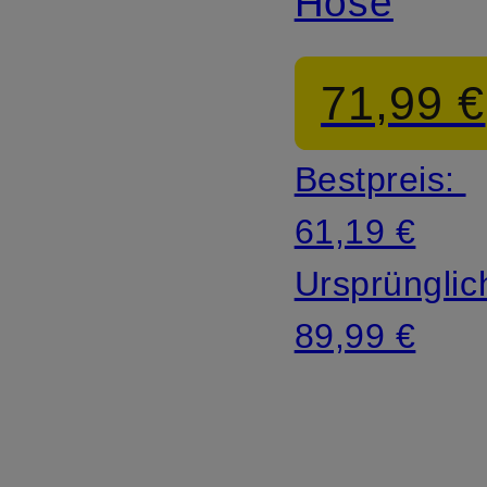
Hose
71,99 €
Bestpreis:
61,19 €
Ursprünglic
89,99 €