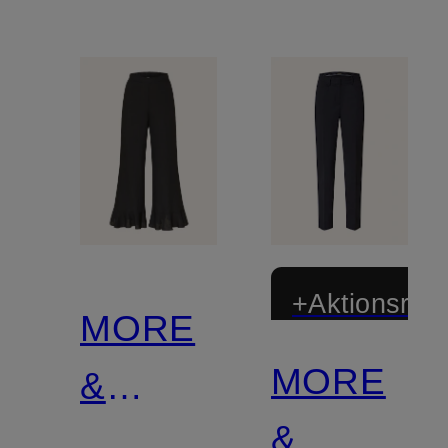
+Aktionsraba
MORE
MORE
&
&
MORE