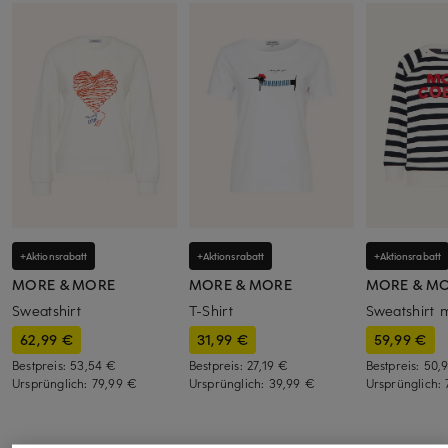
+Aktionsrabatt
+Aktionsrabatt
+Aktionsrabatt
MORE & MORE
MORE & MORE
MORE & M
Sweatshirt
T-Shirt
Sweatshirt 
62,99 €
31,99 €
59,99 €
Bestpreis:
53,54 €
Bestpreis:
27,19 €
Bestpreis:
50,
Ursprünglich:
79,99 €
Ursprünglich:
39,99 €
Ursprünglich: