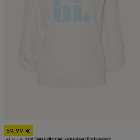
59,99 €
inkl. MwSt.,
zzgl. Versandkosten, kostenloser Rückversand