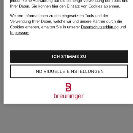
jedoch keine Auswirkung auf die bisherige Verwendung der Tools und
Ihrer Daten.
Sie können
hier
den Einsatz von Cookies ablehnen.
Weitere Informationen zu den eingesetzten Tools und der
Verwendung Ihrer Daten, welche wir und unsere Partner durch die
Cookies erheben, erhalten Sie in unserer
Datenschutzerklärung
und
Impressum
.
ICH STIMME ZU
+Aktionsrabatt
+Aktionsrabatt
+Aktionsrabatt
comma
mavi
Marc O'Polo DENI
INDIVIDUELLE EINSTELLUNGEN
Sweatshirt
Sweatshirt
Sweatshirt
47,99 €
30,99 €
39,95 €
Bestpreis:
41,30 €
Bestpreis:
26,34 €
Bestpreis:
33,96 €
Ursprünglich:
59,99 €
Ursprünglich:
39,95 €
Ursprünglich:
79,95 €