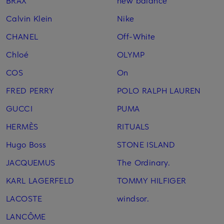
BRAX
new balance
Calvin Klein
Nike
CHANEL
Off-White
Chloé
OLYMP
COS
On
FRED PERRY
POLO RALPH LAUREN
GUCCI
PUMA
HERMÈS
RITUALS
Hugo Boss
STONE ISLAND
JACQUEMUS
The Ordinary.
KARL LAGERFELD
TOMMY HILFIGER
LACOSTE
windsor.
LANCÔME