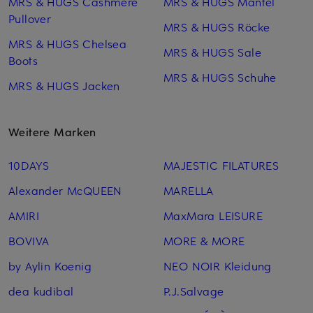
MRS & HUGS Cashmere
MRS & HUGS Mäntel
Pullover
MRS & HUGS Röcke
MRS & HUGS Chelsea
MRS & HUGS Sale
Boots
MRS & HUGS Schuhe
MRS & HUGS Jacken
Weitere Marken
10DAYS
MAJESTIC FILATURES
Alexander McQUEEN
MARELLA
AMIRI
MaxMara LEISURE
BOVIVA
MORE & MORE
by Aylin Koenig
NEO NOIR Kleidung
dea kudibal
P.J.Salvage