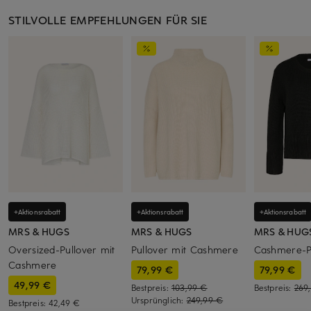
STILVOLLE EMPFEHLUNGEN FÜR SIE
+Aktionsrabatt
+Aktionsrabatt
+Aktionsrabatt
MRS & HUGS
MRS & HUGS
MRS & HUG
Oversized-Pullover mit
Pullover mit Cashmere
Cashmere-P
Cashmere
79,99 €
79,99 €
49,99 €
Bestpreis:
103,99 €
Bestpreis:
269
Ursprünglich:
249,99 €
Bestpreis:
42,49 €