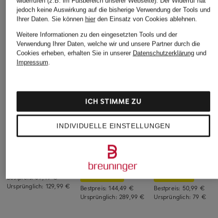
widerrufen (z.B. im Fußbereich unserer Webseite). Der Widerruf hat
jedoch keine Auswirkung auf die bisherige Verwendung der Tools und
Ihrer Daten.
Sie können
hier
den Einsatz von Cookies ablehnen.
Weitere Informationen zu den eingesetzten Tools und der
Verwendung Ihrer Daten, welche wir und unsere Partner durch die
Cookies erheben, erhalten Sie in unserer
Datenschutzerklärung
und
Impressum
.
ICH STIMME ZU
+Aktionsrabatt
+Aktionsrabatt
+Aktionsrabatt
INDIVIDUELLE EINSTELLUNGEN
darling harbour
by Aylin Koenig
Phase Eight
Pullover
Strickjacke MANA mit
Sweatshirt SOLENE
Alpaka
mit 3/4-Arm
69,99 €
169,99 €
59,99 €
Bestpreis:
59,49 €
Ursprünglich:
129,99 €
Bestpreis:
144,49 €
Bestpreis:
50,99 €
Ursprünglich:
289,99 €
Ursprünglich:
79 €