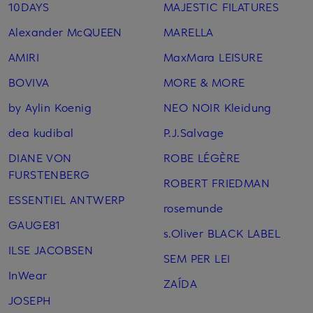
10DAYS
MAJESTIC FILATURES
Alexander McQUEEN
MARELLA
AMIRI
MaxMara LEISURE
BOVIVA
MORE & MORE
by Aylin Koenig
NEO NOIR Kleidung
dea kudibal
P.J.Salvage
DIANE VON
ROBE LÉGÈRE
FURSTENBERG
ROBERT FRIEDMAN
ESSENTIEL ANTWERP
rosemunde
GAUGE81
s.Oliver BLACK LABEL
ILSE JACOBSEN
SEM PER LEI
InWear
ZAÍDA
JOSEPH