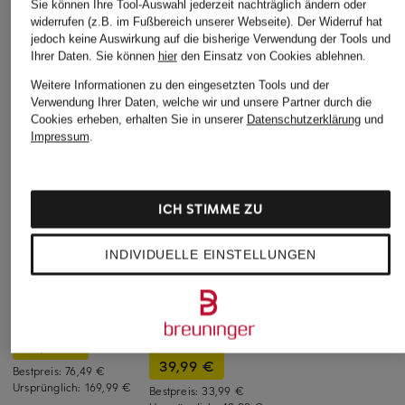
Sie können Ihre Tool-Auswahl jederzeit nachträglich ändern oder
widerrufen (z.B. im Fußbereich unserer Webseite). Der Widerruf hat
jedoch keine Auswirkung auf die bisherige Verwendung der Tools und
Ihrer Daten.
Sie können
hier
den Einsatz von Cookies ablehnen.
Weitere Informationen zu den eingesetzten Tools und der
Verwendung Ihrer Daten, welche wir und unsere Partner durch die
Cookies erheben, erhalten Sie in unserer
Datenschutzerklärung
und
Impressum
.
ICH STIMME ZU
black palms
INDIVIDUELLE EINSTELLUNGEN
+Aktionsrabatt
+Aktionsrabatt
Satintop LINGY mit
RIANI
Sweaty Betty
Spitze
Blusentop
Tanktop SOFT FLOW
179,99 €
STUDIO
89,99 €
39,99 €
Bestpreis:
76,49 €
Ursprünglich:
169,99 €
Bestpreis:
33,99 €