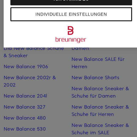
Schuhe & Sneaker
Jogginghosen
Braune New Balance
New Balance Laufschuhe
INDIVIDUELLE EINSTELLUNGEN
Schuhe & Sneaker
online kaufen
Gelbe New Balance
New Balance rosa
Schuhe & Sneaker
New Balance SALE für
Lila New Balance Schuhe
Damen
& Sneaker
New Balance SALE für
New Balance 1906
Herren
New Balance 2002r &
New Balance Shorts
2002
New Balance Sneaker &
New Balance 204l
Schuhe für Damen
New Balance 327
New Balance Sneaker &
Schuhe für Herren
New Balance 480
New Balance Sneaker &
New Balance 530
Schuhe im SALE