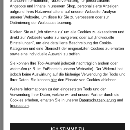
Standort-Informationen, Nutzerverhalten), für personalisierte
ASICS
new balance
new balance
Angebote und Inhalte in unserem Shop, personalisierte Anzeigen
aufgrund Ihres Nutzerverhaltens auf unserer Webseite, Analyse
Sneaker GT-2160
Sneaker 740
Sneaker 740
unserer Webseite, um diese für Sie zu verbessern oder zur
ab 129,95 €
120 €
120 €
Optimierung der Werbeaussteuerung.
Klicken Sie auf „Ich stimme zu“ um alle Cookies zu akzeptieren und
direkt zur Webseite weiter zu navigieren; oder auf „Individuelle
Einstellungen“, um eine detaillierte Beschreibung der Cookie-
Kategorien und eine Übersicht der eingesetzten Cookies zu erhalten
sowie eine individuelle Auswahl zu treffen.
Sie können Ihre Tool-Auswahl jederzeit nachträglich ändern oder
widerrufen (z.B. im Fußbereich unserer Webseite). Der Widerruf hat
jedoch keine Auswirkung auf die bisherige Verwendung der Tools und
Ihrer Daten.
Sie können
hier
den Einsatz von Cookies ablehnen.
Weitere Informationen zu den eingesetzten Tools und der
Verwendung Ihrer Daten, welche wir und unsere Partner durch die
Cookies erheben, erhalten Sie in unserer
Datenschutzerklärung
und
Impressum
.
Weitere Kategorien
Blaue New Balance
New Balance
ICH STIMME ZU