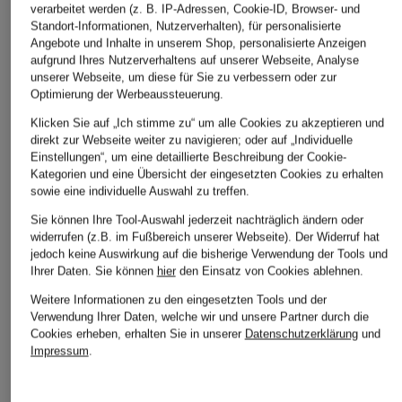
verarbeitet werden (z. B. IP-Adressen, Cookie-ID, Browser- und
Standort-Informationen, Nutzerverhalten), für personalisierte
Angebote und Inhalte in unserem Shop, personalisierte Anzeigen
aufgrund Ihres Nutzerverhaltens auf unserer Webseite, Analyse
unserer Webseite, um diese für Sie zu verbessern oder zur
Optimierung der Werbeaussteuerung.
Klicken Sie auf „Ich stimme zu“ um alle Cookies zu akzeptieren und
direkt zur Webseite weiter zu navigieren; oder auf „Individuelle
Einstellungen“, um eine detaillierte Beschreibung der Cookie-
Kategorien und eine Übersicht der eingesetzten Cookies zu erhalten
ICHI
PNTS
+Aktionsrabatt
sowie eine individuelle Auswahl zu treffen.
Hose im Jogging-Stil
7/8-Hose THE JINO
DRYKORN
Sie können Ihre Tool-Auswahl jederzeit nachträglich ändern oder
IHKATE
189,95 €
widerrufen (z.B. im Fußbereich unserer Webseite). Der Widerruf hat
7/8-Chino DISPATC
jedoch keine Auswirkung auf die bisherige Verwendung der Tools und
39,99 €
Ihrer Daten.
Sie können
hier
den Einsatz von Cookies ablehnen.
99,99 €
Weitere Informationen zu den eingesetzten Tools und der
Bestpreis:
84,99 €
Verwendung Ihrer Daten, welche wir und unsere Partner durch die
Ursprünglich:
149,99 €
Cookies erheben, erhalten Sie in unserer
Datenschutzerklärung
und
Impressum
.