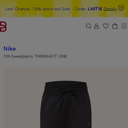
Last Chance: -15% extra auf Sale
15€-Willkommensgutschein mit Beyond sichern
- Code:
LAST15
Details
ZUM HAUPTINHALT ÜBERSPRINGEN
ZUM SUCHFELD ÜBERSPRINGE
Nike
7/8-Sweatpants THERMAFIT ONE