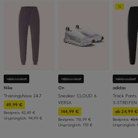
+Aktionsrabatt
+Aktionsrabatt
+Aktionsrabatt
Nike
On
adidas
Trainingshose 24.7
Sneaker CLOUD 6
Track Pants
VERSA
3-STREIFEN
49,99 €
144,99 €
ab 24,99 €
Bestpreis:
42,49 €
Ursprünglich:
94,99 €
Bestpreis:
116,99 €
Bestpreis:
42,
Ursprünglich:
170 €
Ursprünglich: