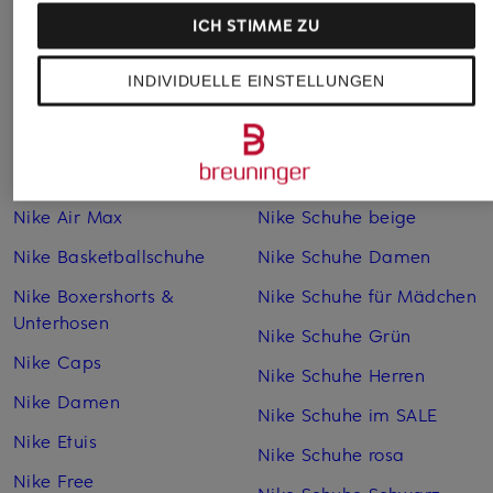
ICH STIMME ZU
INDIVIDUELLE EINSTELLUNGEN
Weitere Kategorien
Graue Nike Hoodies
Nike Schuhe
Nike Air Max
Nike Schuhe beige
Nike Basketballschuhe
Nike Schuhe Damen
Nike Boxershorts &
Nike Schuhe für Mädchen
Unterhosen
Nike Schuhe Grün
Nike Caps
Nike Schuhe Herren
Nike Damen
Nike Schuhe im SALE
Nike Etuis
Nike Schuhe rosa
Nike Free