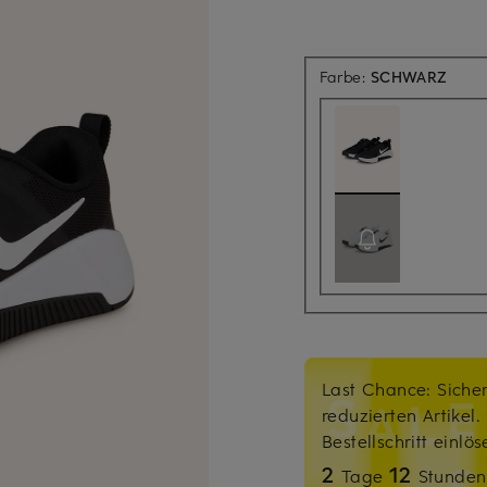
Farbe:
SCHWARZ
Last Chance: Sicher
reduzierten Artikel
Bestellschritt einlö
2
12
Tage
Stunde