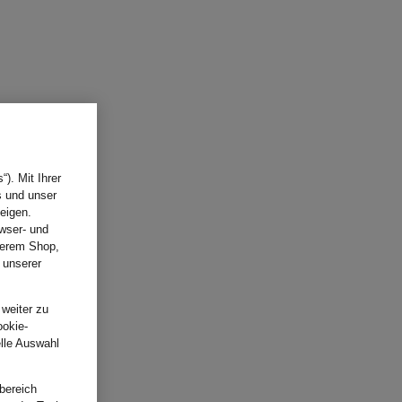
). Mit Ihrer
s und unser
eigen.
wser- und
nserem Shop,
 unserer
.
 weiter zu
ookie-
elle Auswahl
bereich