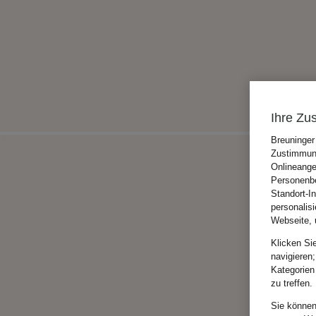
Ihre Zu
Breuninger
Zustimmung
Onlineange
Personenbe
Standort-I
personalis
Webseite, 
Klicken Si
navigieren;
Kategorien
zu treffen.
Sie können