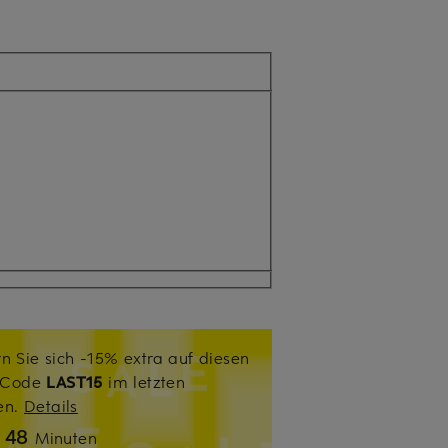
n Sie sich -15% extra auf diesen
. Code
LAST15
im letzten
sen.
Details
48
n
Minuten