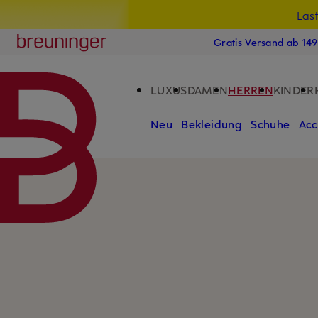
Las
15
ZUM HAUPTINHALT ÜBERSPRINGEN
ZUM SUCHFELD ÜBERSPRINGE
Breuninger
Gratis Versand ab 14
LUXUS
DAMEN
HERREN
KINDER
Neu
Bekleidung
Schuhe
Acc