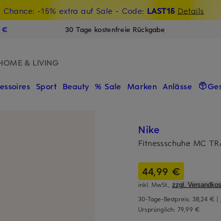
t Chance: -15% extra auf Sale
€-Willkommensgutschein mit Beyond sichern
- Code:
LAST15
Details
N
9 €
30 Tage kostenfreie Rückgabe
HOME & LIVING
essoires
Sport
Beauty
% Sale
Marken
Anlässe
Ge
Nike
Fitnessschuhe MC TR
44,99 €
inkl. MwSt.,
zzgl. Versandkos
30-Tage-Bestpreis:
38,24 €
|
Ursprünglich:
79,99 €