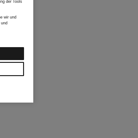
ung der Tools
e wir und
und