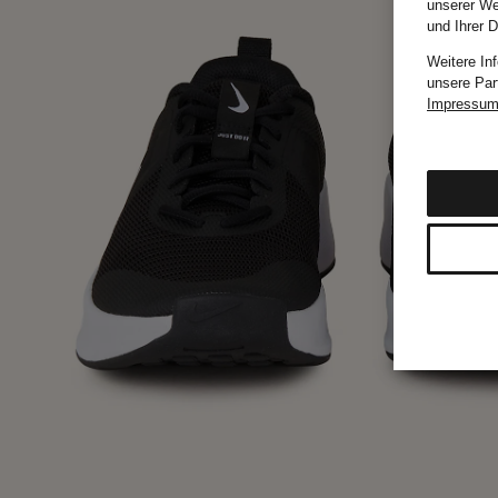
unserer We
und Ihrer 
Weitere In
unsere Par
Impressu