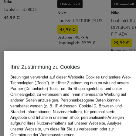
Nike
+Aktionsrabatt
+Aktionsrabatt
Laufshirt STRIDE
Nike
Nike
44,99 €
Laufshirt STRIDE PLUS
Laufshirt R
DIVISION B
47,99 €
FIT ADV
Bestpreis:
40,79 €
29,99 €
Ursprünglich:
59,99 €
Bestpreis:
25,
Ursprünglich:
Ihre Zustimmung zu Cookies
ÄHNLICHE ARTIKEL ENTDECKEN
Breuninger verwendet auf dieser Webseite Cookies und andere Web-
Technologien („Tools“). Mit Ihrer Zustimmung nutzen wir und unsere
Partner (Drittanbieter) Tools, um Ihr Shoppingerlebnis und unser
Onlineangebot zu verbessern und Ihnen interessante Werbung auf
anderen Seiten anzuzeigen. Personenbezogene Daten können
verarbeitet werden (z. B. IP-Adressen, Cookie-ID, Browser- und
Standort-Informationen, Nutzerverhalten), für personalisierte
Angebote und Inhalte in unserem Shop, personalisierte Anzeigen
aufgrund Ihres Nutzerverhaltens auf unserer Webseite, Analyse
unserer Webseite, um diese für Sie zu verbessern oder zur
Optimierung der Werbeaussteuerung.