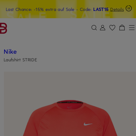
Last Chance: -15% extra auf Sale
15€-Willkommensgutschein mit Beyond sichern
- Code:
LAST15
Details
ZUM HAUPTINHALT ÜBERSPRINGEN
ZUM SUCHFELD ÜBERSPRINGE
Nike
Laufshirt STRIDE