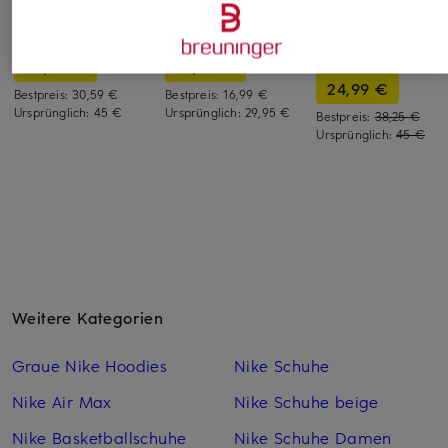
GANT
Marc O'Polo
UNDER ARMOUR
T-Shirt
T-Shirt
T-Shirt UA VANISH
ENERGY
35,99 €
19,99 €
24,99 €
Bestpreis:
30,59 €
Bestpreis:
16,99 €
Ursprünglich:
45 €
Ursprünglich:
29,95 €
Bestpreis:
38,25 €
Ursprünglich:
45 €
Weitere Kategorien
Graue Nike Hoodies
Nike Schuhe
Nike Air Max
Nike Schuhe beige
Nike Basketballschuhe
Nike Schuhe Damen