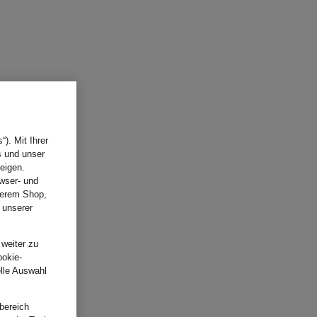
). Mit Ihrer
s und unser
eigen.
wser- und
nserem Shop,
 unserer
.
 weiter zu
ookie-
elle Auswahl
bereich