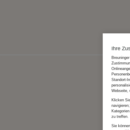
Ihre Zu
Breuninger
Zustimmung
Onlineange
Personenbe
Standort-I
personalis
Webseite, 
Klicken Si
navigieren;
Kategorien
zu treffen.
Sie können