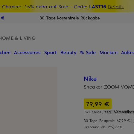
t Chance: -15% extra auf Sale
€-Willkommensgutschein mit Beyond sichern
- Code:
LAST15
Details
N
9 €
30 Tage kostenfreie Rückgabe
HOME & LIVING
chen
Accessoires
Sport
Beauty
% Sale
Marken
Anläs
Nike
Sneaker ZOOM VOM
79,99 €
inkl. MwSt.,
zzgl. Versandkos
30-Tage-Bestpreis:
67,99 €
|
Ursprünglich:
159,99 €