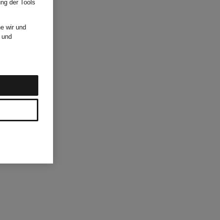
ung der Tools
e wir und
und