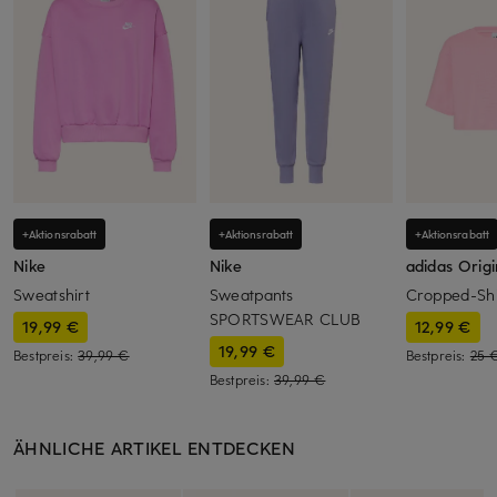
+Aktionsrabatt
+Aktionsrabatt
+Aktionsrabatt
Nike
Nike
adidas Origi
Sweatshirt
Sweatpants
Cropped-Shi
SPORTSWEAR CLUB
19,99 €
12,99 €
19,99 €
Bestpreis:
39,99 €
Bestpreis:
25 
Bestpreis:
39,99 €
ÄHNLICHE ARTIKEL ENTDECKEN