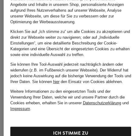
Angebote und Inhalte in unserem Shop, personalisierte Anzeigen
aufgrund Ihres Nutzerverhaltens auf unserer Webseite, Analyse
unserer Webseite, um diese für Sie zu verbessern oder zur
Optimierung der Werbeaussteuerung.
Klicken Sie auf „Ich stimme zu“ um alle Cookies zu akzeptieren und
JACK&JONES
direkt zur Webseite weiter zu navigieren; oder auf „Individuelle
+Aktionsrabatt
+Aktionsrabatt
Einstellungen“, um eine detaillierte Beschreibung der Cookie-
Sweatshirt
Calvin Klein
Billieblush
Kategorien und eine Übersicht der eingesetzten Cookies zu erhalten
KIDS
sowie eine individuelle Auswahl zu treffen.
Sweatshirt
Sweatshirt
34,99 €
KIDS
KIDS
Sie können Ihre Tool-Auswahl jederzeit nachträglich ändern oder
widerrufen (z.B. im Fußbereich unserer Webseite). Der Widerruf hat
54,99 €
ab 29,99 €
jedoch keine Auswirkung auf die bisherige Verwendung der Tools und
Ihrer Daten.
Sie können
hier
den Einsatz von Cookies ablehnen.
Bestpreis:
46,74 €
Bestpreis:
25,49 €
Ursprünglich:
74,90 €
Ursprünglich:
54,99 €
Weitere Informationen zu den eingesetzten Tools und der
Verwendung Ihrer Daten, welche wir und unsere Partner durch die
Cookies erheben, erhalten Sie in unserer
Datenschutzerklärung
und
Impressum
.
ICH STIMME ZU