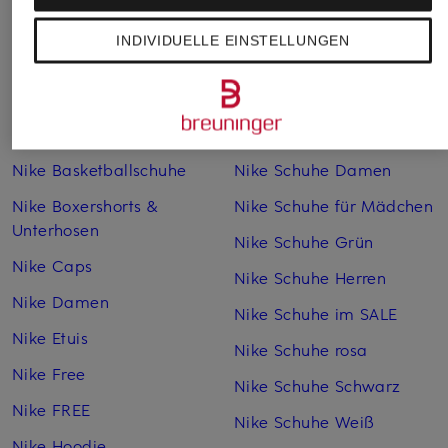
INDIVIDUELLE EINSTELLUNGEN
Weitere Kategorien
Graue Nike Hoodies
Nike Schuhe
Nike Air Max
Nike Schuhe beige
Nike Basketballschuhe
Nike Schuhe Damen
Nike Boxershorts &
Nike Schuhe für Mädchen
Unterhosen
Nike Schuhe Grün
Nike Caps
Nike Schuhe Herren
Nike Damen
Nike Schuhe im SALE
Nike Etuis
Nike Schuhe rosa
Nike Free
Nike Schuhe Schwarz
Nike FREE
Nike Schuhe Weiß
Nike Hoodie