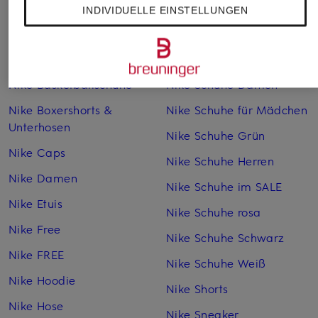
INDIVIDUELLE EINSTELLUNGEN
Graue Nike Hoodies
Nike Schuhe
Nike Air Max
Nike Schuhe beige
Nike Basketballschuhe
Nike Schuhe Damen
Nike Boxershorts &
Nike Schuhe für Mädchen
Unterhosen
Nike Schuhe Grün
Nike Caps
Nike Schuhe Herren
Nike Damen
Nike Schuhe im SALE
Nike Etuis
Nike Schuhe rosa
Nike Free
Nike Schuhe Schwarz
Nike FREE
Nike Schuhe Weiß
Nike Hoodie
Nike Shorts
Nike Hose
Nike Sneaker