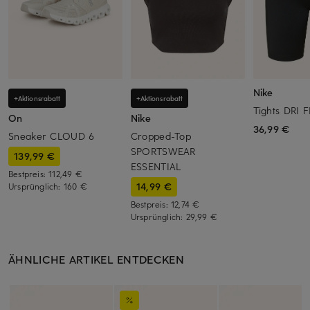
Nike
+Aktionsrabatt
+Aktionsrabatt
Tights DRI 
On
Nike
36,99 €
Sneaker CLOUD 6
Cropped-Top
SPORTSWEAR
139,99 €
ESSENTIAL
Bestpreis:
112,49 €
14,99 €
Ursprünglich:
160 €
Bestpreis:
12,74 €
Ursprünglich:
29,99 €
ÄHNLICHE ARTIKEL ENTDECKEN