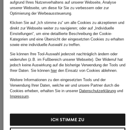
aufgrund Ihres Nutzerverhaltens auf unserer Webseite, Analyse
unserer Webseite, um diese für Sie zu verbessern oder zur
Optimierung der Werbeaussteuerung.
Klicken Sie auf „Ich stimme zu“ um alle Cookies zu akzeptieren und
ARKET
OH APRIL
direkt zur Webseite weiter zu navigieren; oder auf „Individuelle
+Aktionsrabatt
Einstellungen“, um eine detaillierte Beschreibung der Cookie-
T-Shirt
T-Shirt BF
kera till
Kategorien und eine Übersicht der eingesetzten Cookies zu erhalten
19 €
69,99 €
sowie eine individuelle Auswahl zu treffen.
T-Shirt
Sie können Ihre Tool-Auswahl jederzeit nachträglich ändern oder
39,99 €
widerrufen (z.B. im Fußbereich unserer Webseite). Der Widerruf hat
Bestpreis:
50,99 €
jedoch keine Auswirkung auf die bisherige Verwendung der Tools und
Ursprünglich:
79,95 €
Ihrer Daten.
Sie können
hier
den Einsatz von Cookies ablehnen.
Weitere Informationen zu den eingesetzten Tools und der
Verwendung Ihrer Daten, welche wir und unsere Partner durch die
Cookies erheben, erhalten Sie in unserer
Datenschutzerklärung
und
Impressum
.
ICH STIMME ZU
Weitere Kategorien