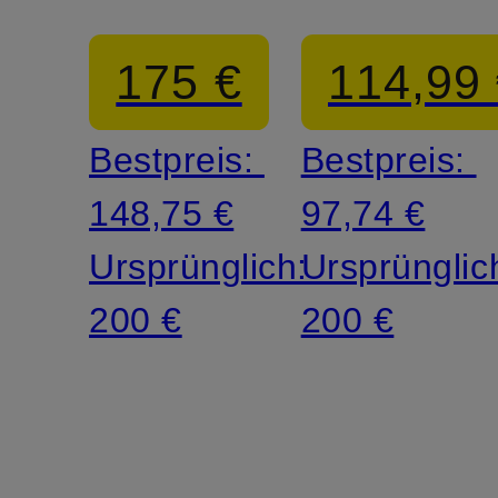
CHANNEL
BOWLS
175 €
114,99
SHELL
ALPHA
Bestpreis:
Bestpreis:
148,75 €
97,74 €
Ursprünglich:
Ursprünglic
200 €
200 €