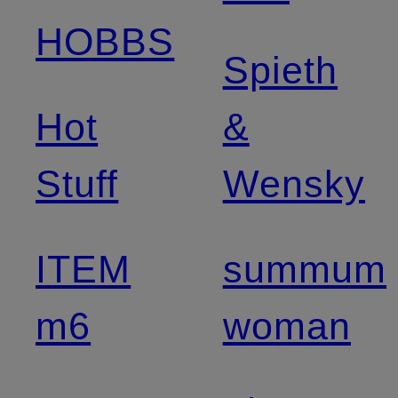
HOBBS
Spieth
Hot
&
Stuff
Wensky
ITEM
summum
m6
woman