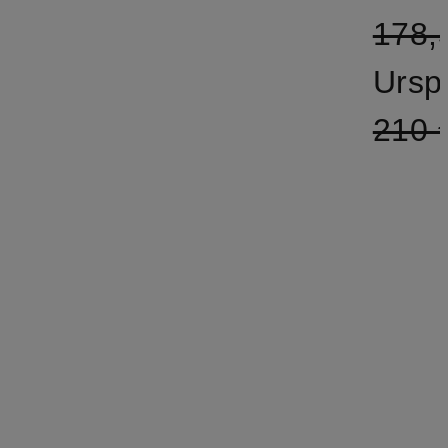
178,
Ursp
210 