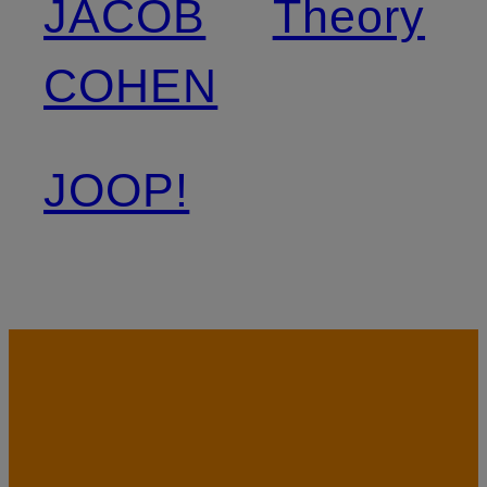
JACOB
Theory
COHEN
JOOP!