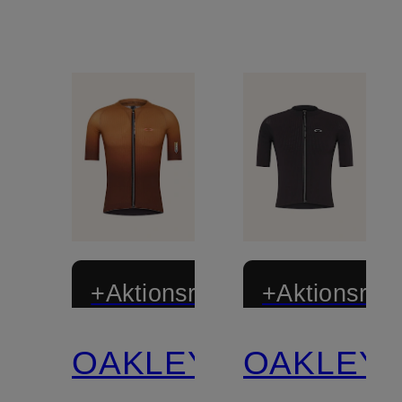
+Aktionsrabatt
+Aktionsraba
OAKLEY
OAKLEY
Limitiert
Limitiert