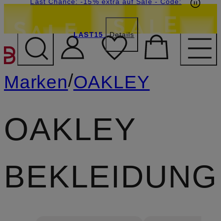
15€-Willkommensgutschein mit Beyond sichern
Last Chance: -15% extra auf Sale
- Code:
LAST15
Details
ZUM HAUPTINHALT ÜBE
/
Marken
OAKLEY
OAKLEY
BEKLEIDUNG