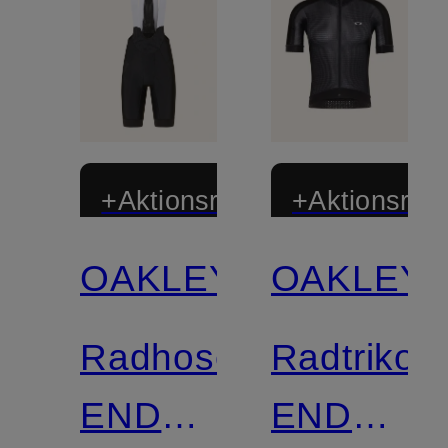
+Aktionsrabatt
+Aktionsraba
OAKLEY
OAKLEY
Radhose
Radtrikot
ENDURANCE
ENDURA