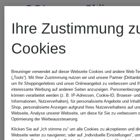
SOLAR
Skijacke
Ihre Zustimmung z
RAIL
WINTERT
109 €
129 €
Cookies
Bestpreis:
Bestpreis:
Breuninger verwendet auf dieser Webseite Cookies und andere Web-Te
92,65 €
109,65 €
(„Tools“). Mit Ihrer Zustimmung nutzen wir und unsere Partner (Drittanbi
um Ihr Shoppingerlebnis und unser Onlineangebot zu verbessern und I
Ursprünglich:
Ursprünglic
interessante Werbung auf anderen Seiten anzuzeigen. Personenbezog
können verarbeitet werden (z. B. IP-Adressen, Cookie-ID, Browser- und
Informationen, Nutzerverhalten), für personalisierte Angebote und Inhal
140 €
180 €
Shop, personalisierte Anzeigen aufgrund Ihres Nutzerverhaltens auf un
Webseite, Analyse unserer Webseite, um diese für Sie zu verbessern o
Optimierung der Werbeaussteuerung.
Klicken Sie auf „Ich stimme zu“ um alle Cookies zu akzeptieren und dir
Webseite weiter zu navigieren; oder auf „Individuelle Einstellungen“, u