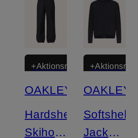
+Aktionsrabatt
+Aktionsraba
OAKLEY
OAKLEY
Hardshell-
Softshell-
Skihose
Jacke