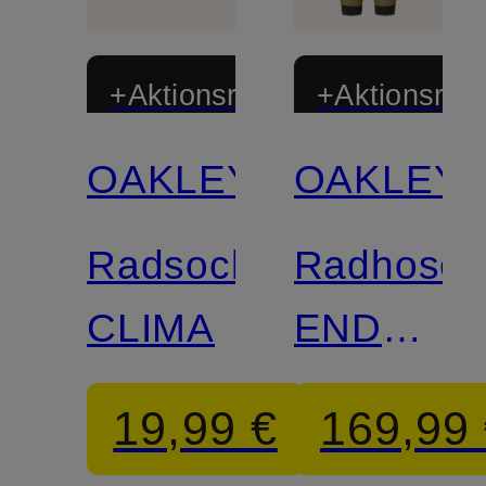
+Aktionsrabatt
+Aktionsraba
OAKLEY
OAKLEY
Limitiert
Radsocken
Radhose
CLIMA
ENDURA
TEMPO
19,99 €
169,99
mit