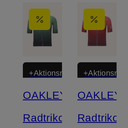
+Aktionsrabatt
+Aktionsraba
OAKLEY
OAKLEY
Limitiert
Limitiert
Radtrikot
Radtrikot