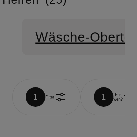
Wäsche-Obertei
1
1
Für
Filter
wen?