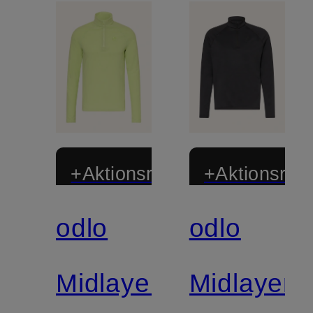
+Aktionsrabatt
+Aktionsraba
odlo
odlo
Zertifiziert
Zertifiziert
Midlayer
Midlayer