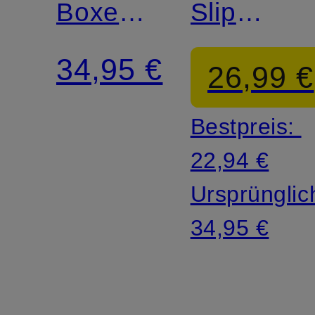
Boxershorts
Slip
PERFORMANCE
PERFOR
34,95 €
26,99 €
LIGHT
Bestpreis:
22,94 €
Ursprünglic
34,95 €