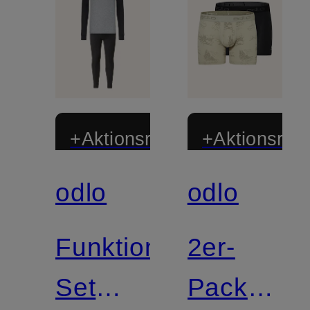
+Aktionsrabatt
+Aktionsraba
odlo
odlo
Zertifiziert
Zertifiziert
Funktionswäsche-
2er-
Set
Pack