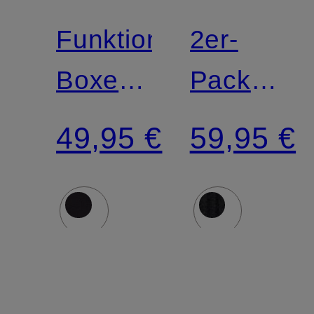
Funktionswäsche-
2er-
Boxershorts
Pack
NATURAL
Funktion
49,95 €
59,95 €
MERINO
Boxershor
160
ACTIVE
aus
LIGHT
Merinowolle