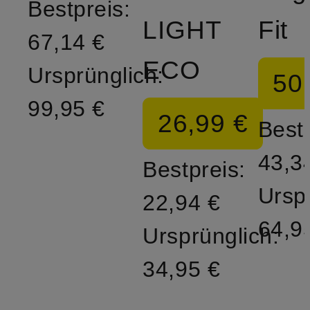
Bestpreis:
LIGHT
Fit
67,14 €
ECO
Ursprünglich:
50
99,95 €
26,99 €
Bestp
43,3
Bestpreis:
Ursp
22,94 €
64,9
Ursprünglich:
34,95 €