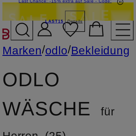
15€-Willkommensgutschein mit Beyond sichern
Last Chance: -15% extra auf Sale
- Code:
LAST15
Details
ZUM HAUPTINHALT ÜBE
/
/
Marken
odlo
Bekleidung
ODLO
WÄSCHE
für
Herren
25