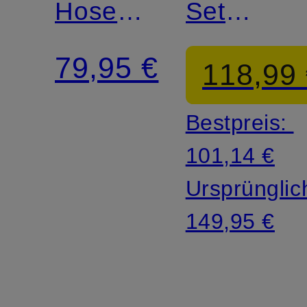
Hose
Set
PERFRMANCE
FUNDAM
79,95 €
118,99
WARM
PERFOR
Bestpreis:
ECO
101,14 €
Ursprünglic
149,95 €