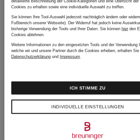
Funktionswäsche-
2er-
detaillierte Beschreibung der Cookie-Kategorien und eine Übersicht der
Cookies zu erhalten sowie eine individuelle Auswahl zu treffen.
Shirt
Pack
Sie können Ihre Tool-Auswahl jederzeit nachträglich ändern oder widerr
Fußbereich unserer Webseite). Der Widerruf hat jedoch keine Auswirku
bisherige Verwendung der Tools und Ihrer Daten.
Sie können
hier
den E
PERFORMANCE
Funktion
Cookies ablehnen.
89,95 €
79,95 €
Weitere Informationen zu den eingesetzten Tools und der Verwendung I
welche wir und unsere Partner durch die Cookies erheben, erhalten Sie 
WARM
Shirts
Datenschutzerklärung
und
Impressum
.
ECO
ACTIVE
ICH STIMME ZU
LIGHT
INDIVIDUELLE EINSTELLUNGEN