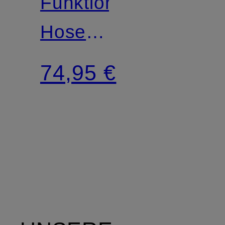
Funktionswäsche-
Hose
MERINO
74,95 €
160