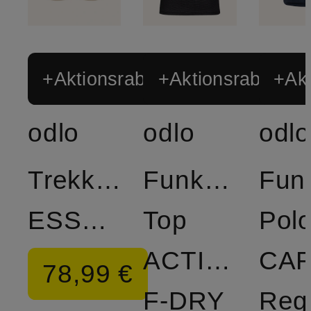
+Aktionsrabatt
+Aktionsrabatt
+Akt
odlo
odlo
odlo
Trekkingshorts
Funktionswäs
Funk
ESSENTIAL
Top
Polo
ACTIVE
CA
78,99 €
F-DRY
Reg