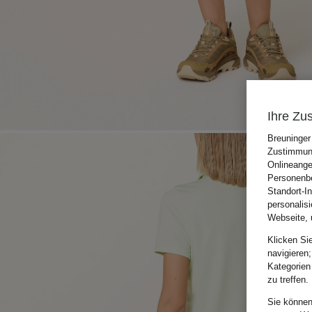
Ihre Zu
Breuninger
Zustimmung
Onlineange
Personenbe
Standort-I
personalis
Webseite, 
Klicken Si
navigieren;
Kategorien
zu treffen.
Sie können