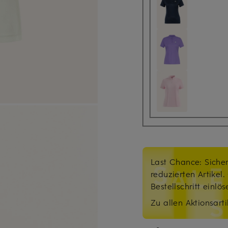
Last Chance: Sicher
reduzierten Artikel
Bestellschritt einlö
Zu allen Aktionsarti