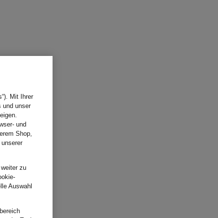
). Mit Ihrer
s und unser
eigen.
wser- und
nserem Shop,
 unserer
.
 weiter zu
ookie-
elle Auswahl
bereich