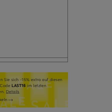
n Sie sich -15% extra auf diesen
. Code
LAST15
im letzten
sen.
Details
keln