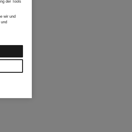
ung der Tools
e wir und
und