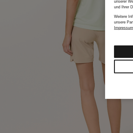
unserer We
und Ihrer 
Weitere In
unsere Par
Impressu