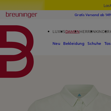
Las
15
ZUM HAUPTINHALT ÜBERSPRINGEN
ZUM SUCHFELD ÜBERSPRINGE
Breuninger
Gratis Versand ab 14
LUXUS
DAMEN
HERREN
KINDER
Neu
Bekleidung
Schuhe
Tas