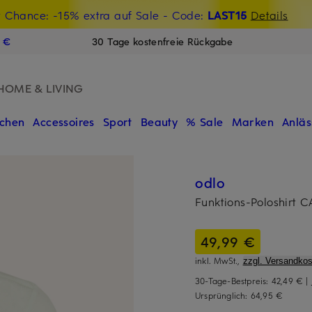
t Chance: -15% extra auf Sale
€-Willkommensgutschein mit Beyond sichern
- Code:
LAST15
Details
N
9 €
30 Tage kostenfreie Rückgabe
HOME & LIVING
chen
Accessoires
Sport
Beauty
% Sale
Marken
Anläs
odlo
Funktions-Poloshirt
49,99 €
inkl. MwSt.,
zzgl. Versandkos
30-Tage-Bestpreis:
42,49 €
|
Ursprünglich:
64,95 €