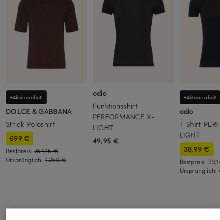
odlo
+Aktionsrabatt
+Aktionsrabatt
Funktionsshirt
DOLCE & GABBANA
odlo
PERFORMANCE X-
Strick-Poloshirt
T-Shirt PE
LIGHT
LIGHT
599 €
49,95 €
38,99 €
Bestpreis:
764,15 €
Ursprünglich:
1.250 €
Bestpreis:
33,
Ursprünglich: