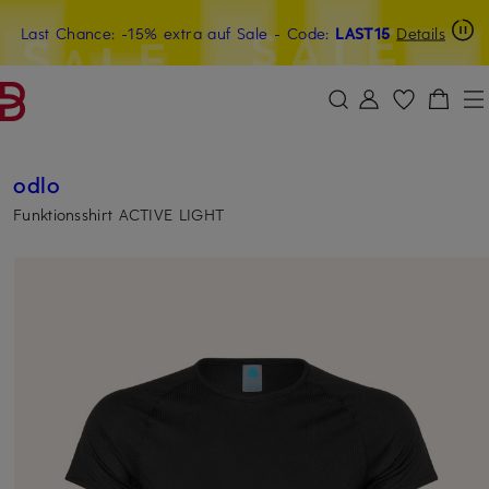
Last Chance: -15% extra auf Sale
15€-Willkommensgutschein mit Beyond sichern
- Code:
LAST15
Details
ZUM HAUPTINHALT ÜBERSPRINGEN
ZUM SUCHFELD ÜBERSPRINGE
odlo
Funktionsshirt ACTIVE LIGHT