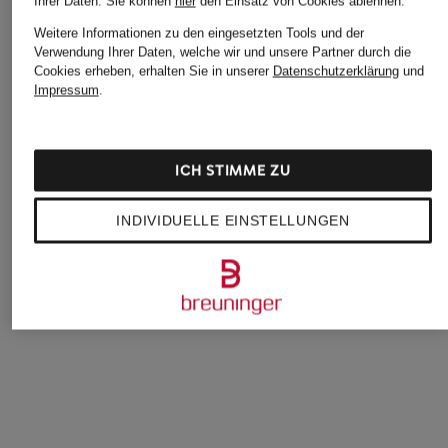
Ihrer Daten.
Sie können
hier
den Einsatz von Cookies ablehnen.
Weitere Informationen zu den eingesetzten Tools und der
Verwendung Ihrer Daten, welche wir und unsere Partner durch die
Cookies erheben, erhalten Sie in unserer
Datenschutzerklärung
und
Impressum
.
PAUL
ICH STIMME ZU
+Aktionsrabatt
+Aktionsrabatt
T-Shirt
STROKESMAN'S
Schöffel
INDIVIDUELLE EINSTELLUNGEN
39,99 €
Strickshirt
T-Shirt ENIXA
29,99 €
47,99 €
Bestpreis:
49,99 €
Bestpreis:
40,79 €
Ursprünglich:
69,95 €