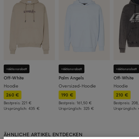
+Aktionsrabatt
+Aktionsrabatt
+Aktionsrabatt
Off-White
Palm Angels
Off-White
Hoodie
Oversized-Hoodie
Hoodie
260 €
190 €
210 €
Bestpreis:
221 €
Bestpreis:
161,50 €
Bestpreis:
208
Ursprünglich:
435 €
Ursprünglich:
325 €
Ursprünglich:
ÄHNLICHE ARTIKEL ENTDECKEN