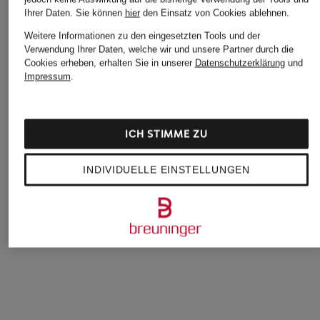
Ihrer Daten.
Sie können
hier
den Einsatz von Cookies ablehnen.
Weitere Informationen zu den eingesetzten Tools und der
Verwendung Ihrer Daten, welche wir und unsere Partner durch die
Cookies erheben, erhalten Sie in unserer
Datenschutzerklärung
und
Impressum
.
STONE ISLAND
STONE ISLAND
+Aktionsrabatt
Sweatjacke STELLINA
Sweatshirt OUTLIN
ICH STIMME ZU
GIVENCHY
COMPASS
295 €
Hoodie
205 €
INDIVIDUELLE EINSTELLUNGEN
Bestpreis:
495 €
399 €
Bestpreis:
295 €
Bestpreis:
339,15 €
Ursprünglich:
790 €