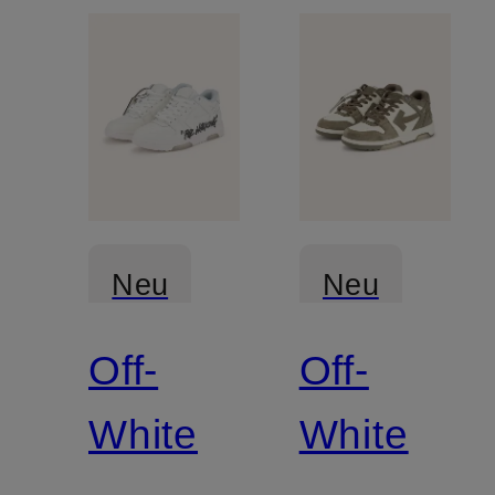
Neu
Neu
Off-
Off-
White
White