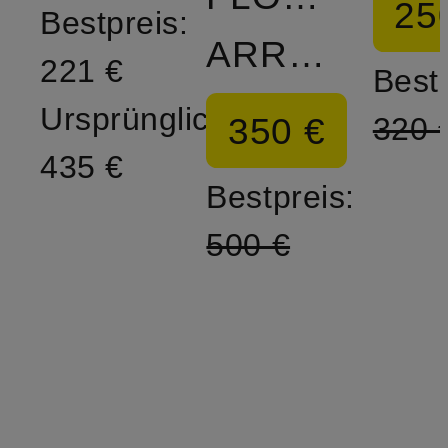
25
Bestpreis:
ARROW
221 €
Bestp
Ursprünglich:
350 €
320 
435 €
Bestpreis:
500 €