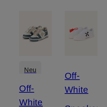
Neu
Off-
Off-
White
White