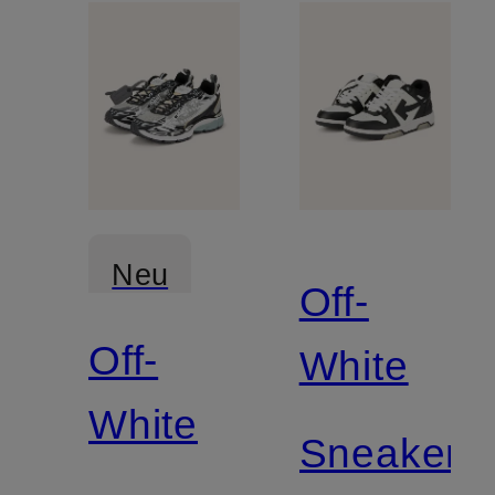
Neu
Off-
Off-
White
White
Sneaker