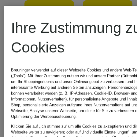
FLOATING
350 €
250 €
ARROW
Ihre Zustimmung z
Bestpreis:
Bestpreis:
Cookies
500 €
320 €
Breuninger verwendet auf dieser Webseite Cookies und andere Web-Te
(„Tools“). Mit Ihrer Zustimmung nutzen wir und unsere Partner (Drittanbi
um Ihr Shoppingerlebnis und unser Onlineangebot zu verbessern und I
interessante Werbung auf anderen Seiten anzuzeigen. Personenbezog
können verarbeitet werden (z. B. IP-Adressen, Cookie-ID, Browser- und
Informationen, Nutzerverhalten), für personalisierte Angebote und Inhal
Shop, personalisierte Anzeigen aufgrund Ihres Nutzerverhaltens auf un
Webseite, Analyse unserer Webseite, um diese für Sie zu verbessern o
Optimierung der Werbeaussteuerung.
Klicken Sie auf „Ich stimme zu“ um alle Cookies zu akzeptieren und dir
Webseite weiter zu navigieren; oder auf „Individuelle Einstellungen“, u