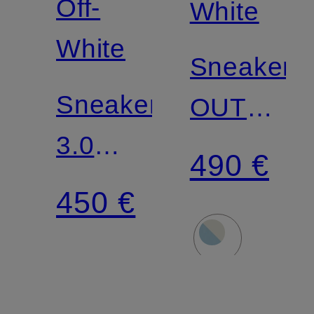
Off-
White
White
Sneaker
Sneaker
OUT
3.0
OF
490 €
COURT
OFFICE
450 €