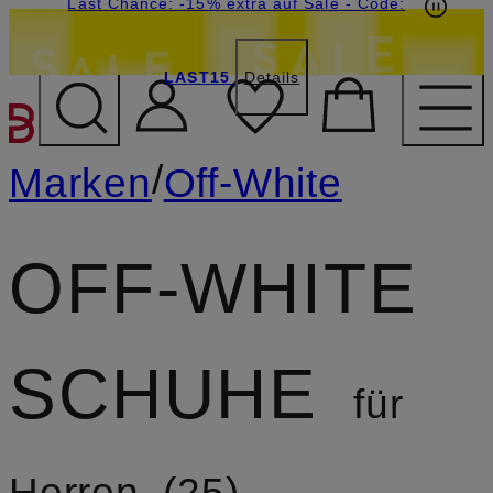
15€-Willkommensgutschein mit Beyond sichern
Last Chance: -15% extra auf Sale
- Code:
LAST15
Details
ZUM HAUPTINHALT ÜBE
/
Marken
Off-White
OFF-WHITE
SCHUHE
für
Herren
25