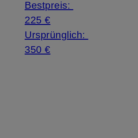
Bestpreis:
225 €
Ursprünglich:
350 €