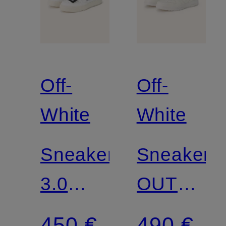
Off-
Off-
White
White
Sneaker
Sneaker
3.0
OUT
OFF
OFF
450 €
490 €