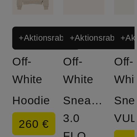
+Aktionsrabatt
+Aktionsrabatt
+Akt
Off-
Off-
Off-
White
White
Whi
Hoodie
Sneaker
Sne
3.0
VU
260 €
FLOATING