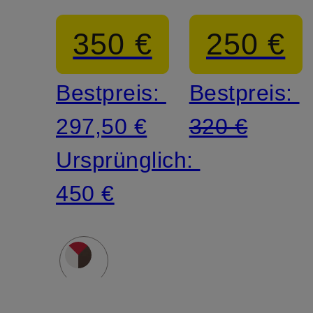
RIGHT
LOW
350 €
250 €
BACK
Bestpreis:
Bestpreis:
297,50 €
320 €
Ursprünglich:
450 €