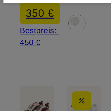
RIGHT
BACK
350 €
BACK
Bestpreis:
450 €