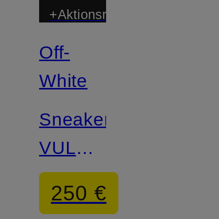
+Aktionsrabatt
Off-
White
Sneaker
VULC
LOW
250 €