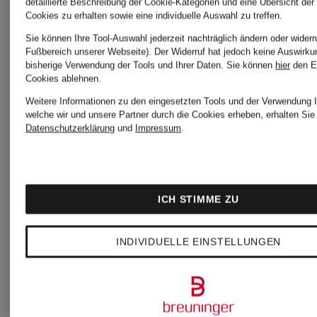
detaillierte Beschreibung der Cookie-Kategorien und eine Übersicht der
Cookies zu erhalten sowie eine individuelle Auswahl zu treffen.
Sie können Ihre Tool-Auswahl jederzeit nachträglich ändern oder widerr
Fußbereich unserer Webseite). Der Widerruf hat jedoch keine Auswirku
bisherige Verwendung der Tools und Ihrer Daten.
Sie können
hier
den E
Cookies ablehnen.
+Aktionsrabatt
Weitere Informationen zu den eingesetzten Tools und der Verwendung I
Off-
welche wir und unsere Partner durch die Cookies erheben, erhalten Sie 
Datenschutzerklärung
und
Impressum
.
Off-
White
White
ICH STIMME ZU
Sneaker
Sneaker
INDIVIDUELLE EINSTELLUNGEN
BE
BE
RIGHT
450 €