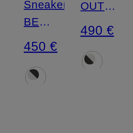
Sneaker
OUT
BE
OF
490 €
RIGHT
OFFICE
450 €
BACK