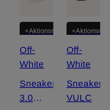
+Aktionsrabatt
+Aktionsraba
Off-
Off-
White
White
Sneaker
Sneaker
3.0
VULC