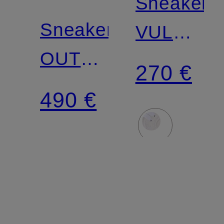
Sneaker
Sneaker
VULC
OUT
LOW
270 €
OFF
490 €
OFFICE