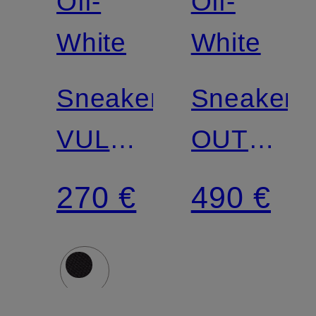
Off-
Off-
White
White
Sneaker
Sneaker
VULC
OUT
LOW
OF
270 €
490 €
OFFICE