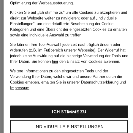
Optimierung der Werbeaussteuerung.
VERSA
4 AD
139,99 €
Klicken Sie auf „Ich stimme zu“ um alle Cookies zu akzeptieren und
144,99 €
119,99 €
Bestpreis:
112,49 €
direkt zur Webseite weiter zu navigieren; oder auf „Individuelle
Ursprünglich:
160 €
Bestpreis:
116,99 €
Bestpreis:
101
Einstellungen“, um eine detaillierte Beschreibung der Cookie-
Ursprünglich:
170 €
Ursprünglich:
Kategorien und eine Übersicht der eingesetzten Cookies zu erhalten
sowie eine individuelle Auswahl zu treffen.
Sie können Ihre Tool-Auswahl jederzeit nachträglich ändern oder
ÄHNLICHE ARTIKEL ENTDECKEN
widerrufen (z.B. im Fußbereich unserer Webseite). Der Widerruf hat
jedoch keine Auswirkung auf die bisherige Verwendung der Tools und
Ihrer Daten.
Sie können
hier
den Einsatz von Cookies ablehnen.
Weitere Informationen zu den eingesetzten Tools und der
Verwendung Ihrer Daten, welche wir und unsere Partner durch die
Cookies erheben, erhalten Sie in unserer
Datenschutzerklärung
und
Impressum
.
ICH STIMME ZU
INDIVIDUELLE EINSTELLUNGEN