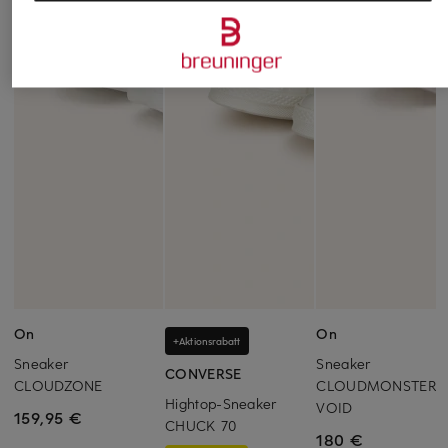
On
On
+Aktionsrabatt
Sneaker
Sneaker
CONVERSE
CLOUDZONE
CLOUDMONSTER
Hightop-Sneaker
VOID
159,95 €
CHUCK 70
180 €