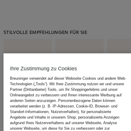
STILVOLLE EMPFEHLUNGEN FÜR SIE
Ihre Zustimmung zu Cookies
Breuninger verwendet auf dieser Webseite Cookies und andere Web-
Technologien („Tools“). Mit Ihrer Zustimmung nutzen wir und unsere
Partner (Drittanbieter) Tools, um Ihr Shoppingerlebnis und unser
Onlineangebot zu verbessern und Ihnen interessante Werbung auf
anderen Seiten anzuzeigen. Personenbezogene Daten können
verarbeitet werden (z. B. IP-Adressen, Cookie-ID, Browser- und
Standort-Informationen, Nutzerverhalten), für personalisierte
+Aktionsrabatt
+Aktionsrabatt
+Aktionsrabatt
Angebote und Inhalte in unserem Shop, personalisierte Anzeigen
On
On
On
aufgrund Ihres Nutzerverhaltens auf unserer Webseite, Analyse
unserer Webseite, um diese für Sie zu verbessern oder zur
Sneaker CLOUD 6
Sneaker CLOUD 6
Fitnesssch